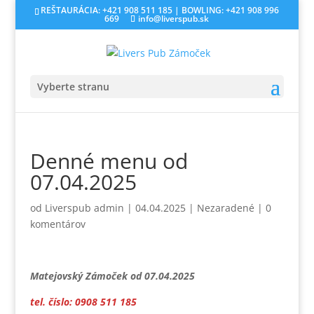
REŠTAURÁCIA: +421 908 511 185 | BOWLING: +421 908 996
669
info@liverspub.sk
Vyberte stranu
Denné menu od
07.04.2025
od
Liverspub admin
|
04.04.2025
|
Nezaradené
|
0
komentárov
Matejovský Zámoček od 07.04.2025
tel. číslo: 0908 511 185