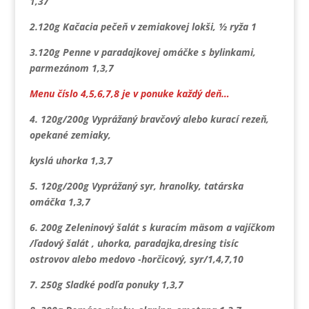
1,37
2.120g Kačacia pečeň v zemiakovej lokši, ½ ryža 1
3.120g Penne v paradajkovej omáčke s bylinkami,
parmezánom 1,3,7
Menu číslo 4,5,6,7,8 je v ponuke každý deň…
4. 120g/200g Vyprážaný bravčový alebo kurací rezeň,
opekané zemiaky,
kyslá uhorka 1,3,7
5. 120g/200g Vyprážaný syr, hranolky, tatárska
omáčka 1,3,7
6. 200g Zeleninový šalát s kuracím mäsom a vajíčkom
/ľadový šalát , uhorka, paradajka,dresing tisíc
ostrovov alebo medovo -horčicový, syr/1,4,7,10
7. 250g Sladké podľa ponuky 1,3,7