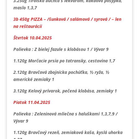
3.250g Tirolská buchta s lekvárom, kakaová posýpka,
maslo 1,3,7
3b 450g PIZZA – /šunková / salámová / syrová / – len
na reštaurácii
Štvrtok 10.04.2025
Polievka : Z bielej fazule s klobásou 1 / Vývar 9
1.120g Morčacie prsia po tatransky, cestovina 1,7
2.120g Bravčová zbojnícka pochúťka, ½ ryža, ½
americké zemiaky 1
3.120g Kelový prívarok, pečená klobása, zemiaky 1
Piatok 11.04.2025
Polievka : Zeleninová mliečna s haluškami 1,3,7,9 /
Vývar 9
1.120g Bravčový rezeň, zemiaková kaša, kyslá uhorka