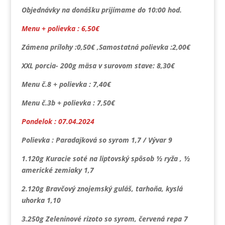
Objednávky na donášku prijímame do 10:00 hod.
Menu + polievka : 6,50€
Zámena prílohy :0,50€ ,Samostatná polievka :2,00€
XXL porcia- 200g mäsa v surovom stave: 8,30€
Menu č.8 + polievka : 7,40€
Menu č.3b + polievka : 7,50€
Pondelok : 07.04.2024
Polievka : Paradajková so syrom 1,7 / Vývar 9
1.120g Kuracie soté na liptovský spôsob ½ ryža , ½
americké zemiaky 1,7
2.120g Bravčový znojemský guláš, tarhoňa, kyslá
uhorka 1,10
3.250g Zeleninové rizoto so syrom, červená repa 7