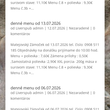
surovom stave: 11,10€ Menu č.8 + polievka : 9,30€
Menu č.3b +...
denné menu od 13.07.2026
od
Liverspub admin
|
12.07.2026
|
Nezaradené
|
0
komentárov
Matejovský Zámoček od 13.07.2026 tel. číslo: 0908 511
185 Objednávky na donášku prijímame do 10:00 hod.
Menu + polievka : 7,60€ Zámena prílohy : 0,50€
,Samostatná polievka :2,90€ XXL porcia- 200g mäsa v
surovom stave: 11,10€ Menu č.8 + polievka : 9,30€
Menu č.3b +...
denné menu od 06.07.2026
od
Liverspub admin
|
06.07.2026
|
Nezaradené
|
0
komentárov
Matejovský Zámoček od 06.07.2026 tel. číslo: 0908 511