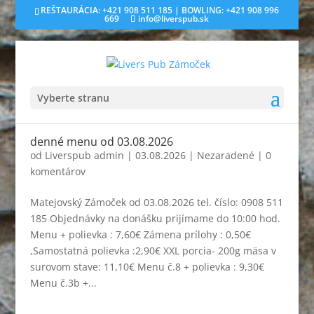
REŠTAURÁCIA: +421 908 511 185 | BOWLING: +421 908 996
669
info@liverspub.sk
Vyberte stranu
denné menu od 03.08.2026
od
Liverspub admin
|
03.08.2026
|
Nezaradené
|
0
komentárov
Matejovský Zámoček od 03.08.2026 tel. číslo: 0908 511
185 Objednávky na donášku prijímame do 10:00 hod.
Menu + polievka : 7,60€ Zámena prílohy : 0,50€
,Samostatná polievka :2,90€ XXL porcia- 200g mäsa v
surovom stave: 11,10€ Menu č.8 + polievka : 9,30€
Menu č.3b +...