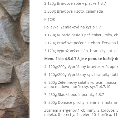
2.120g Bravčové soté v placke 1,3,7
3.300g Bravčové rizoto, čalamáda
Piatok
Polievka: Zemiaková na kyslo 1,7
1.120g Kuracie prsia s pečienkou, ryža, o
2.120g Bravčové pečené stehno, červená 
3.120g Vyprážaný encián, hranolky, tat. o
Menu číslo 4,5,6,7,8 je v ponuke každý 
4. 120g/200g Vyprážaný bravč.rezeň, opek
5. 120g/200g Vyprážaný syr, hranolky, tat
6. 200g Zeleninový šalát s kuracím mäsom 
alebo medovo -horčicový, syr/1,4,7,10
7. 250g Sladké podľa ponuky 1,3,7
8. 300g Domáce pirohy, slanina, smotana 
Zoznam alergénov:1-obilniny, 2-kôrovce, 3- 
mlieko, 8- orechy, 9- zeler, 10- horčica, 1