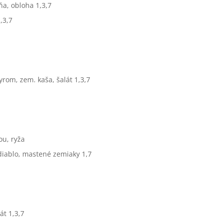
ňa, obloha 1,3,7
,3,7
rom, zem. kaša, šalát 1,3,7
ou, ryža
diablo, mastené zemiaky 1,7
át 1,3,7