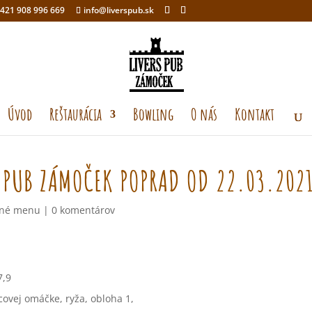
421 908 996 669
info@liverspub.sk
Úvod
Reštaurácia
Bowling
O nás
Kontakt
 PUB ZÁMOČEK POPRAD OD 22.03.202
né menu
|
0 komentárov
7,9
covej omáčke, ryža, obloha 1,