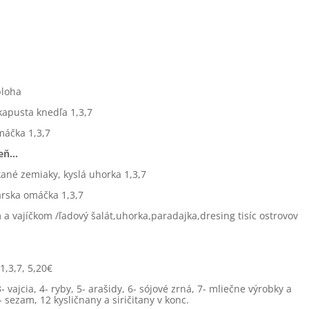
bloha
kapusta knedľa 1,3,7
máčka 1,3,7
deň…
ané zemiaky, kyslá uhorka 1,3,7
árska omáčka 1,3,7
a vajíčkom /ľadový šalát,uhorka,paradajka,dresing tisíc ostrovov
1,3,7, 5,20€
vajcia, 4- ryby, 5- arašidy, 6- sójové zrná, 7- mliečne výrobky a
1- sezam, 12 kysličnany a siričitany v konc.