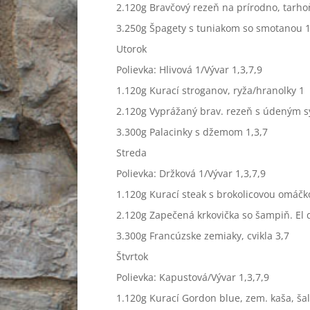
2.120g Bravčový rezeň na prírodno, tarho
3.250g Špagety s tuniakom so smotanou 1
Utorok
Polievka: Hlivová 1/Vývar 1,3,7,9
1.120g Kurací stroganov, ryža/hranolky 1
2.120g Vyprážaný brav. rezeň s údeným sy
3.300g Palacinky s džemom 1,3,7
Streda
Polievka: Držková 1/Vývar 1,3,7,9
1.120g Kurací steak s brokolicovou omáčk
2.120g Zapečená krkovička so šampiň. El 
3.300g Francúzske zemiaky, cvikla 3,7
Štvrtok
Polievka: Kapustová/Vývar 1,3,7,9
1.120g Kurací Gordon blue, zem. kaša, šal