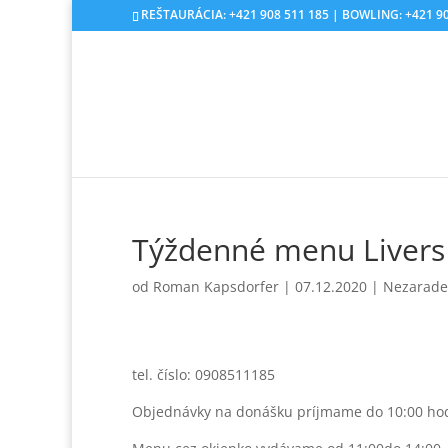
REŠTAURÁCIA: +421 908 511 185 | BOWLING: +421 90
Týždenné menu Livers
od
Roman Kapsdorfer
|
07.12.2020
|
Nezarad
tel. číslo: 0908511185
Objednávky na donášku príjmame do 10:00 ho