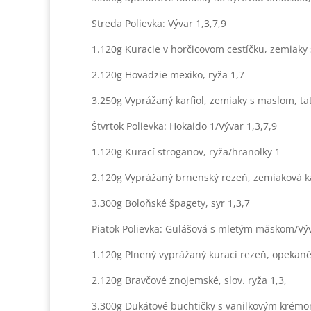
Streda Polievka: Vývar 1,3,7,9
1.120g Kuracie v horčicovom cestíčku, zemiaky 
2.120g Hovädzie mexiko, ryža 1,7
3.250g Vyprážaný karfiol, zemiaky s maslom, t
Štvrtok Polievka: Hokaido 1/Vývar 1,3,7,9
1.120g Kurací stroganov, ryža/hranolky 1
2.120g Vyprážaný brnenský rezeň, zemiaková ka
3.300g Boloňské špagety, syr 1,3,7
Piatok Polievka: Gulášová s mletým mäskom/Výv
1.120g Plnený vyprážaný kurací rezeň, opekané
2.120g Bravčové znojemské, slov. ryža 1,3,
3.300g Dukátové buchtičky s vanilkovým krémo