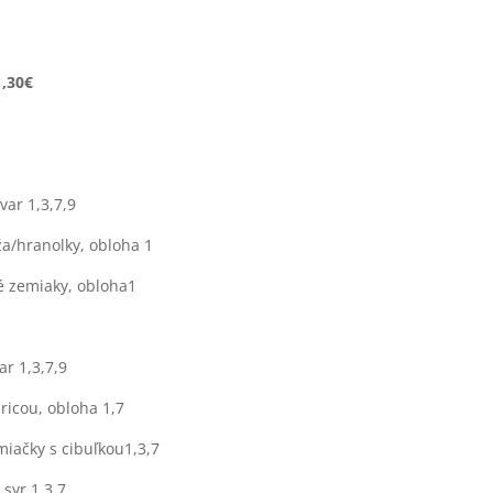
1,30€
var 1,3,7,9
ža/hranolky, obloha 1
é zemiaky, obloha1
ar 1,3,7,9
ricou, obloha 1,7
iačky s cibuľkou1,3,7
syr 1,3,7