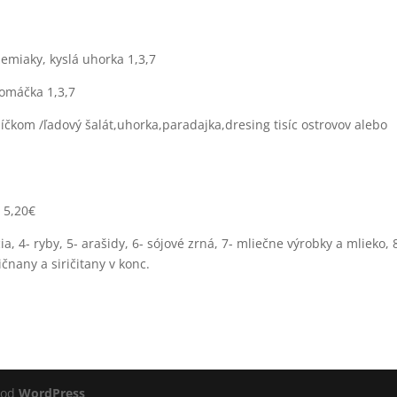
emiaky, kyslá uhorka 1,3,7
 omáčka 1,3,7
íčkom /ľadový šalát,uhorka,paradajka,dresing tisíc ostrovov alebo
 5,20€
a, 4- ryby, 5- arašidy, 6- sójové zrná, 7- mliečne výrobky a mlieko, 
ičnany a siričitany v konc.
 od
WordPress