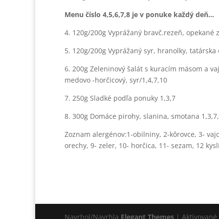
Menu číslo 4,5,6,7,8 je v ponuke každý deň…
4. 120g/200g Vyprážaný bravč.rezeň, opekané z
5. 120g/200g Vyprážaný syr, hranolky, tatárska
6. 200g Zeleninový šalát s kuracím mäsom a vaj
medovo -horčicový, syr/1,4,7,10
7. 250g Sladké podľa ponuky 1,3,7
8. 300g Domáce pirohy, slanina, smotana 1,3,7,
Zoznam alergénov:1-obilniny, 2-kôrovce, 3- vajci
orechy, 9- zeler, 10- horčica, 11- sezam, 12 kysl
Navrhol/Navrhla
Elegant Themes
| Aktivované