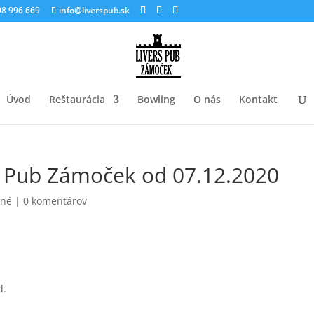
8 996 669
info@liverspub.sk
Úvod
Reštaurácia
Bowling
O nás
Kontakt
 Pub Zámoček od 07.12.2020
ené
|
0 komentárov
d.