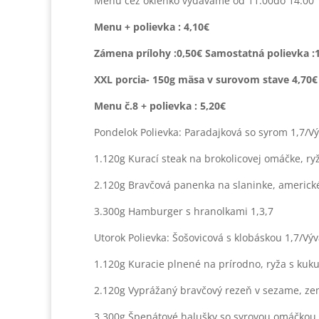
Menu cez okienko vydávame od 11:00do 14:00
Menu + polievka :
4,10€
Zámena prílohy :0,50€ Samostatná polievka :
XXL porcia- 150g mäsa v surovom stave 4,70€
Menu č.8 + polievka : 5,20€
Pondelok Polievka: Paradajková so syrom 1,7/Vý
1.120g Kurací steak na brokolicovej omáčke, ry
2.120g Bravčová panenka na slaninke, americk
3.300g Hamburger s hranolkami 1,3,7
Utorok Polievka: Šošovicová s klobáskou 1,7/Výv
1.120g Kuracie plnené na prírodno, ryža s kuku
2.120g Vyprážaný bravčový rezeň v sezame, zem
3.300g Špenátové halušky so syrovou omáčkou, 