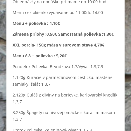
Objednávky na donášku príjmame do 10:00 hod.
Menu cez okienko vydávame od 11:00do 14:00
Menu + polievka :
4,10€
Zámena prílohy :0,50€ Samostatná polievka :1,30€
XXL porcia- 150g mäsa v surovom stave 4,70€
Menu č.8 + polievka : 5,20€
Pondelok Polievka: Bryndzová 1,7/Vývar 1,3,7,9
1.120g Kuracie v parmezánovom cestíčku, mastené
zemiaky, šalát 1,3,7
2.120g Guláš z diviny na borievke, karlovarský knedlík
1,3,7
3.250g Špagety na nivovej omáčke s kuracím mäsom
1,3,7
Utorok Polievka: Zeleninová/Vývar 1,3,7,9