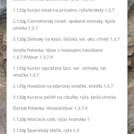
1.120g Kurací steak na prírodno, ryža/krokety 1,3,7
2.120g Čiernohorský rezeň, opekané zemiaky, kyslá
uhorka 1,3,7
3.120g Zemiaky na kyslo, fašírka, vol. oko, chlieb 1,3,7
Streda Polievka: Vývar s mäsovými haluškami
1,3,7,9/Vývar 1,3,7,9
1.120g Kurací vyprážaný špíz, var. zemiaky, tat.
omáčka 1,3,7
2.120g Hovädzie na kôprovej omáčke, knedľa 1,3,7
3.120g Kuracia pečeň na cibuľke, ryža, kyslá uhorka
Štvrtok Polievka: Hlivová/Vývar 1,3,7,9
1.120g Morčacie soté, ryža/ hranolky 1
2.120g Španielský vtáčik, ryža 1,3