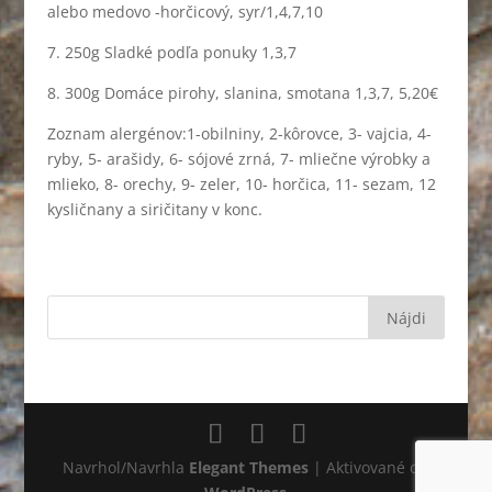
alebo medovo -horčicový, syr/1,4,7,10
7. 250g Sladké podľa ponuky 1,3,7
8. 300g Domáce pirohy, slanina, smotana 1,3,7, 5,20€
Zoznam alergénov:1-obilniny, 2-kôrovce, 3- vajcia, 4-
ryby, 5- arašidy, 6- sójové zrná, 7- mliečne výrobky a
mlieko, 8- orechy, 9- zeler, 10- horčica, 11- sezam, 12
kysličnany a siričitany v konc.
Navrhol/Navrhla
Elegant Themes
| Aktivované od