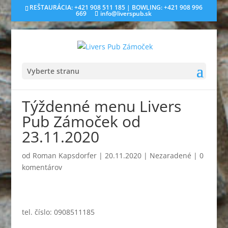
REŠTAURÁCIA: +421 908 511 185 | BOWLING: +421 908 996
669
info@liverspub.sk
Vyberte stranu
Týždenné menu Livers
Pub Zámoček od
23.11.2020
od
Roman Kapsdorfer
|
20.11.2020
|
Nezaradené
|
0
komentárov
tel. číslo: 0908511185