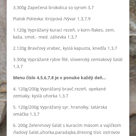
3.300g Zapečená brokolica so syrom 3,7
Piatok Polievka: Krúpová /Vývar 1,3,7,9
1.120g Vyprážaný kurací rezeň, v korn-flakes, zem.
kaša, smot.- med. zálievka 1,3,7
2.120g Bravčový vrabec, kyslá kapusta, knedľa 1,3,7
3.300g Vyprážané rybie filé, slovenský zemiakový šalát
1,3,7
Menu číslo 4,5,6,7,8 je v ponuke každý deň…
4. 120g/200g Vyprážaný bravč.rezeň, opekané
zemiaky, kyslá uhorka 1,3,7
5. 120g/200g Vyprážaný syr, hranolky, tatárska
omáčka 1,3,7
6. 200g Zeleninový šalát s kuracím mäsom a vajíčkom
/ľadový šalát,uhorka,paradajka,dresing tisíc ostrovov