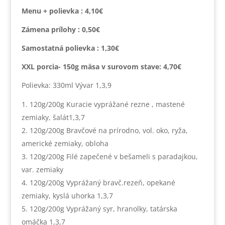
Menu + polievka : 4,10€
Zámena prílohy : 0,50€
Samostatná polievka : 1,30€
XXL porcia- 150g mäsa v surovom stave: 4,70€
Polievka: 330ml Vývar 1,3,9
120g/200g Kuracie vyprážané rezne , mastené
zemiaky, šalát1,3,7
120g/200g Bravčové na prírodno, vol. oko, ryža,
americké zemiaky, obloha
120g/200g Filé zapečené v bešameli s paradajkou,
var. zemiaky
120g/200g Vyprážaný bravč.rezeň, opekané
zemiaky, kyslá uhorka 1,3,7
120g/200g Vyprážaný syr, hranolky, tatárska
omáčka 1,3,7