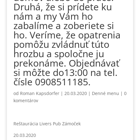
Druhá, že si prídete ku
nám a my Vám ho
zabalíme a zoberiete si
ho. Veríme, že opatrenia
pomôžu zvládnuť túto
hrozbu a spoločne ju
prekonáme. Objednávať
si môžte do13:00 na tel.
čísle 0908511185.
od
Roman Kapsdorfer
|
20.03.2020
|
Denné menu
|
0
komentárov
Reštaurácia Livers Pub Zámoček
20.03.2020