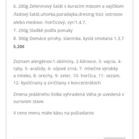
200g Zeleninový šalát s kuracím mäsom a vajíčkom
/ľadový šalát,uhorka,paradajka,dresing tisíc ostrovov
alebo medovo -horčicový, syr/1,4,7,
250g Sladké podľa ponuky
300g Domáce pirohy, slaninka, kyslá smotana 1,3,7
5,20€
Zoznam alergénov:1-obilniny, 2-kôrovce, 3- vajcia, 4-
ryby, 5- arašidy, 6- sójové zrná, 7- mliečne výrobky
a mlieko, 8- orechy, 9- zeler, 10- horčica, 11- sezam,
12- kysličnany a siričitany v koncentrátoch
Zmena jedálneho lístka vyhradená Váha je uvedená v
surovom stave.
V cene menu máte kávu na požiadanie.