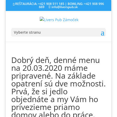
REŠTAURÁCIA: +421 908 511 185 | BOWLING: +421 908 996
669
info@liverspub.sk
Vyberte stranu
Dobrý deň, denné menu
na 20.03.2020 máme
pripravené. Na základe
opatrení sú dve možnosti.
Prvá, že si jedlo
objednáte a my Vám ho
privezieme priamo
domov alebo do práce.