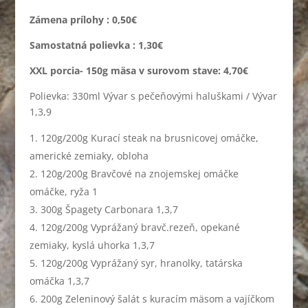
Zámena prílohy : 0,50€
Samostatná polievka : 1,30€
XXL porcia- 150g mäsa v surovom stave: 4,70€
Polievka: 330ml Vývar s pečeňovými haluškami / Vývar
1,3,9
120g/200g Kurací steak na brusnicovej omáčke,
americké zemiaky, obloha
120g/200g Bravčové na znojemskej omáčke
omáčke, ryža 1
300g Špagety Carbonara 1,3,7
120g/200g Vyprážaný bravč.rezeň, opekané
zemiaky, kyslá uhorka 1,3,7
120g/200g Vyprážaný syr, hranolky, tatárska
omáčka 1,3,7
200g Zeleninový šalát s kuracím mäsom a vajíčkom