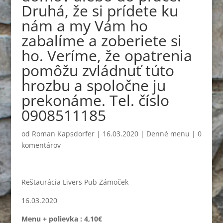
Druhá, že si prídete ku
nám a my Vám ho
zabalíme a zoberiete si
ho. Veríme, že opatrenia
pomôžu zvládnuť túto
hrozbu a spoločne ju
prekonáme. Tel. číslo
0908511185
od
Roman Kapsdorfer
|
16.03.2020
|
Denné menu
|
0
komentárov
Reštaurácia Livers Pub Zámoček
16.03.2020
Menu + polievka : 4,10€