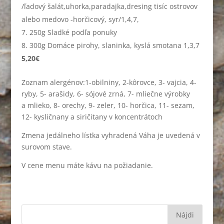
/ľadový šalát,uhorka,paradajka,dresing tisíc ostrovov
alebo medovo -horčicový, syr/1,4,7,
250g Sladké podľa ponuky
300g Domáce pirohy, slaninka, kyslá smotana 1,3,7
5,20€
Zoznam alergénov:1-obilniny, 2-kôrovce, 3- vajcia, 4-
ryby, 5- arašidy, 6- sójové zrná, 7- mliečne výrobky
a mlieko, 8- orechy, 9- zeler, 10- horčica, 11- sezam,
12- kysličnany a siričitany v koncentrátoch
Zmena jedálneho lístka vyhradená Váha je uvedená v
surovom stave.
V cene menu máte kávu na požiadanie.