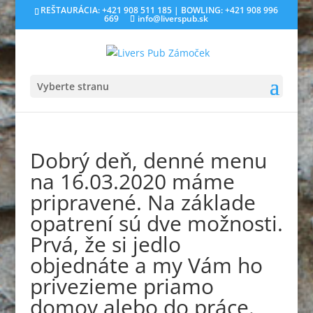
REŠTAURÁCIA: +421 908 511 185 | BOWLING: +421 908 996
669
info@liverspub.sk
Vyberte stranu
Dobrý deň, denné menu
na 16.03.2020 máme
pripravené. Na základe
opatrení sú dve možnosti.
Prvá, že si jedlo
objednáte a my Vám ho
privezieme priamo
domov alebo do práce.