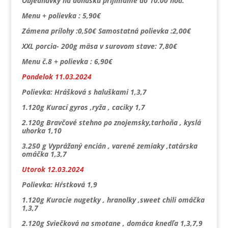
Objednávky na donášku prijímame do 10:00 hod.
Menu + polievka : 5,90€
Zámena prílohy :0,50€ Samostatná polievka :2,00€
XXL porcia- 200g mäsa v surovom stave: 7,80€
Menu č.8 + polievka : 6,90€
Pondelok 11.03.2024
Polievka: Hrášková s haluškami 1,3,7
1.120g Kurací gyros ,ryža , caciky 1,7
2.120g Bravčové stehno po znojemsky,tarhoňa , kyslá
uhorka 1,10
3.250 g Vyprážaný encián , varené zemiaky ,tatárska
omáčka 1,3,7
Utorok 12.03.2024
Polievka: Hŕstková 1,9
1.120g Kuracie nugetky , hranolky ,sweet chili omáčka
1,3,7
2.120g Sviečková na smotane , domáca knedľa 1,3,7,9