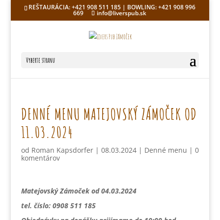
REŠTAURÁCIA: +421 908 511 185 | BOWLING: +421 908 996
669
info@liverspub.sk
Vyberte stranu
DENNÉ MENU MATEJOVSKÝ ZÁMOČEK OD
11.03.2024
od
Roman Kapsdorfer
|
08.03.2024
|
Denné menu
|
0
komentárov
Matejovský Zámoček od 04.03.2024
tel. číslo: 0908 511 185