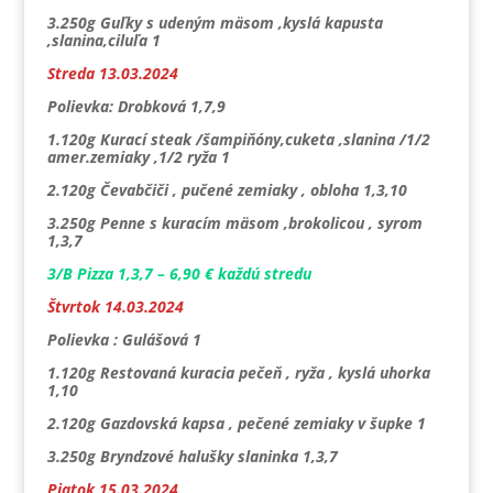
3.250g Guľky s udeným mäsom ,kyslá kapusta
,slanina,ciluľa 1
Streda 13.03.2024
Polievka: Drobková 1,7,9
1.120g Kurací steak /šampiňóny,cuketa ,slanina /1/2
amer.zemiaky ,1/2 ryža 1
2.120g Čevabčiči , pučené zemiaky , obloha 1,3,10
3.250g Penne s kuracím mäsom ,brokolicou , syrom
1,3,7
3/B Pizza 1,3,7 – 6,90 € každú stredu
Štvrtok 14.03.2024
Polievka : Gulášová 1
1.120g Restovaná kuracia pečeň , ryža , kyslá uhorka
1,10
2.120g Gazdovská kapsa , pečené zemiaky v šupke 1
3.250g Bryndzové halušky slaninka 1,3,7
Piatok 15.03.2024