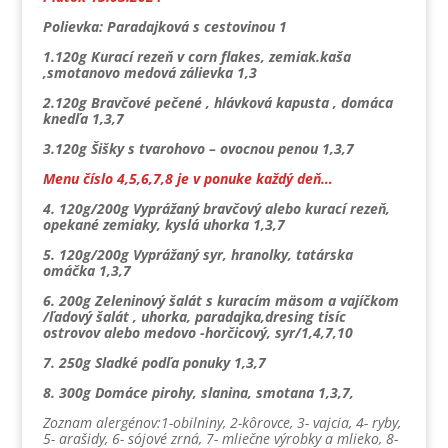
Polievka: Paradajková s cestovinou 1
1.120g Kurací rezeň v corn flakes, zemiak.kaša
,smotanovo medová zálievka 1,3
2.120g Bravčové pečené , hlávková kapusta , domáca
knedľa 1,3,7
3.120g Šišky s tvarohovo – ovocnou penou 1,3,7
Menu číslo 4,5,6,7,8 je v ponuke každý deň…
4. 120g/200g Vyprážaný bravčový alebo kurací rezeň,
opekané zemiaky, kyslá uhorka 1,3,7
5. 120g/200g Vyprážaný syr, hranolky, tatárska
omáčka 1,3,7
6. 200g Zeleninový šalát s kuracím mäsom a vajíčkom
/ľadový šalát , uhorka, paradajka,dresing tisíc
ostrovov alebo medovo -horčicový, syr/1,4,7,10
7. 250g Sladké podľa ponuky 1,3,7
8. 300g Domáce pirohy, slanina, smotana 1,3,7,
Zoznam alergénov:1-obilniny, 2-kôrovce, 3- vajcia, 4- ryby,
5- arašidy, 6- sójové zrná, 7- mliečne výrobky a mlieko, 8-