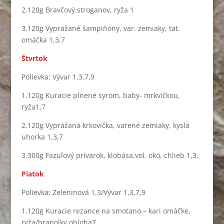
2.120g Bravčový stroganov, ryža 1
3.120g Vyprážané šampiňóny, var. zemiaky, tat.
omáčka 1,3,7
Štvrtok
Polievka: Vývar 1,3,7,9
1.120g Kuracie plnené syrom, baby- mrkvičkou,
ryža1,7
2.120g Vyprážaná krkovička, varené zemiaky, kyslá
uhorka 1,3,7
3.300g Fazuľový prívarok, klobása,vol. oko, chlieb 1,3,
Piatok
Polievka: Zeleninová 1,3/Vývar 1,3,7,9
1.120g Kuracie rezance na smotano.– kari omáčke,
ryža/hranolky obloha7