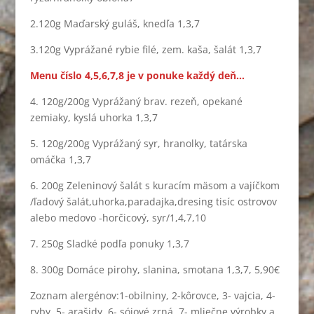
2.120g Maďarský guláš, knedľa 1,3,7
3.120g Vyprážané rybie filé, zem. kaša, šalát 1,3,7
Menu číslo 4,5,6,7,8 je v ponuke každý deň…
4. 120g/200g Vyprážaný brav. rezeň, opekané
zemiaky, kyslá uhorka 1,3,7
5. 120g/200g Vyprážaný syr, hranolky, tatárska
omáčka 1,3,7
6. 200g Zeleninový šalát s kuracím mäsom a vajíčkom
/ľadový šalát,uhorka,paradajka,dresing tisíc ostrovov
alebo medovo -horčicový, syr/1,4,7,10
7. 250g Sladké podľa ponuky 1,3,7
8. 300g Domáce pirohy, slanina, smotana 1,3,7, 5,90€
Zoznam alergénov:1-obilniny, 2-kôrovce, 3- vajcia, 4-
ryby, 5- arašidy, 6- sójové zrná, 7- mliečne výrobky a