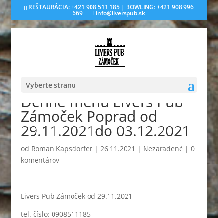
REŠTAURÁCIA: +421 908 511 185 | BOWLING: +421 908 996
669
info@liverspub.sk
Vyberte stranu
Denné menu Livers Pub
Zámoček Poprad od
29.11.2021do 03.12.2021
od
Roman Kapsdorfer
|
26.11.2021
|
Nezaradené
|
0
komentárov
Livers Pub Zámoček od 29.11.2021
tel. číslo: 0908511185