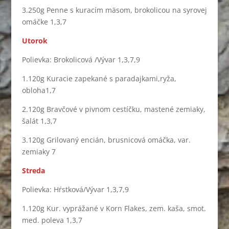
3.250g Penne s kuracím mäsom, brokolicou na syrovej
omáčke 1,3,7
Utorok
Polievka: Brokolicová /Vývar 1,3,7,9
1.120g Kuracie zapekané s paradajkami,ryža,
obloha1,7
2.120g Bravčové v pivnom cestíčku, mastené zemiaky,
šalát 1,3,7
3.120g Grilovaný encián, brusnicová omáčka, var.
zemiaky 7
Streda
Polievka: Hŕstková/Vývar 1,3,7,9
1.120g Kur. vyprážané v Korn Flakes, zem. kaša, smot.
med. poleva 1,3,7