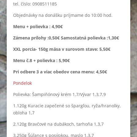
tel. číslo: 0908511185
Objednávky na donášku príjmame do 10:00 hod.
Menu + polievka :
4,90€
Zámena prílohy :0,50€ Samostatná polievka :1,30€
XXL porcia- 150g mäsa v surovom stave: 5,50€
Menu č.8 + polievka : 5,90€
Pri odbere 3 a viac obedov cena menu: 4,50€
Pondelok
Polievka: Šampiňónový krém 1,7/Vývar 1,3,7,9
1.120g Kuracie zapečené so špargľou, ryža/hranolky,
obloha 1,7
2.120g Bravčové na dubákoch, tarhoňa 1,3,7
3.250g Šúľance s posýpkou, maslo 1,3,7