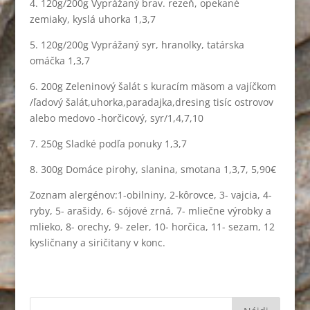
4. 120g/200g Vyprážaný brav. rezeň, opekané
zemiaky, kyslá uhorka 1,3,7
5. 120g/200g Vyprážaný syr, hranolky, tatárska
omáčka 1,3,7
6. 200g Zeleninový šalát s kuracím mäsom a vajíčkom
/ľadový šalát,uhorka,paradajka,dresing tisíc ostrovov
alebo medovo -horčicový, syr/1,4,7,10
7. 250g Sladké podľa ponuky 1,3,7
8. 300g Domáce pirohy, slanina, smotana 1,3,7, 5,90€
Zoznam alergénov:1-obilniny, 2-kôrovce, 3- vajcia, 4-
ryby, 5- arašidy, 6- sójové zrná, 7- mliečne výrobky a
mlieko, 8- orechy, 9- zeler, 10- horčica, 11- sezam, 12
kysličnany a siričitany v konc.