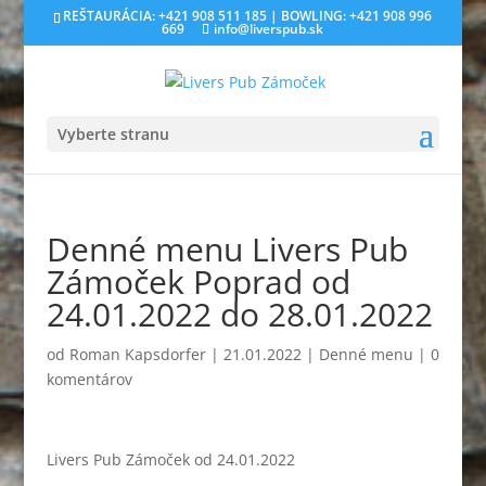
REŠTAURÁCIA: +421 908 511 185 | BOWLING: +421 908 996
669
info@liverspub.sk
Vyberte stranu
Denné menu Livers Pub
Zámoček Poprad od
24.01.2022 do 28.01.2022
od
Roman Kapsdorfer
|
21.01.2022
|
Denné menu
|
0
komentárov
Livers Pub Zámoček od 24.01.2022