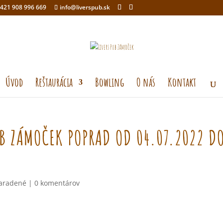
421 908 996 669
info@liverspub.sk
Úvod
Reštaurácia
Bowling
O nás
Kontakt
B ZÁMOČEK POPRAD OD 04.07.2022 D
aradené
|
0 komentárov