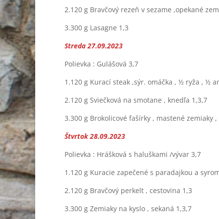
2.120 g Bravčový rezeň v sezame ,opekané zem
3.300 g Lasagne 1,3
Streda 27.09.2023
Polievka : Gulášová 3,7
1.120 g Kurací steak ,sýr. omáčka , ½ ryža , ½ 
2.120 g Sviečková na smotane , knedľa 1,3,7
3.300 g Brokolicové fašírky , mastené zemiaky ,
Štvrtok 28.09.2023
Polievka : Hrášková s haluškami /vývar 3,7
1.120 g Kuracie zapečené s paradajkou a syrom 
2.120 g Bravčový perkelt , cestovina 1,3
3.300 g Zemiaky na kyslo , sekaná 1,3,7