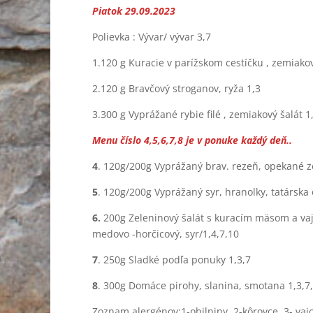
Piatok 29.09.2023
Polievka : Vývar/ vývar 3,7
1.120 g Kuracie v parížskom cestíčku , zemiakov
2.120 g Bravčový stroganov, ryža 1,3
3.300 g Vyprážané rybie filé , zemiakový šalát 1
Menu číslo 4,5,6,7,8 je v ponuke každý deň..
4
. 120g/200g Vyprážaný brav. rezeň, opekané z
5
. 120g/200g Vyprážaný syr, hranolky, tatárska
6.
200g Zeleninový šalát s kuracím mäsom a vají
medovo -horčicový, syr/1,4,7,10
7
. 250g Sladké podľa ponuky 1,3,7
8
. 300g Domáce pirohy, slanina, smotana 1,3,7,
Zoznam alergénov:1-obilniny, 2-kôrovce, 3- vajci