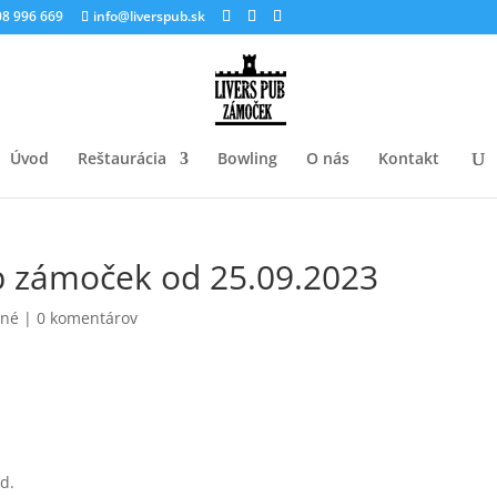
8 996 669
info@liverspub.sk
Úvod
Reštaurácia
Bowling
O nás
Kontakt
b zámoček od 25.09.2023
ené
|
0 komentárov
d.