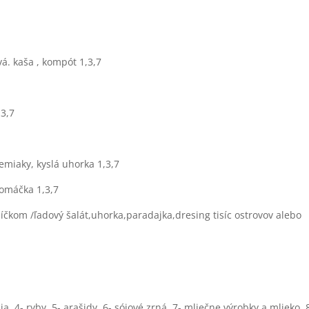
á. kaša , kompót 1,3,7
,3,7
emiaky, kyslá uhorka 1,3,7
 omáčka 1,3,7
čkom /ľadový šalát,uhorka,paradajka,dresing tisíc ostrovov alebo
a, 4- ryby, 5- arašidy, 6- sójové zrná, 7- mliečne výrobky a mlieko, 