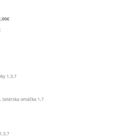
2,00€
€
iky 1,3,7
, tatárska omáčka 1,7
1,3,7