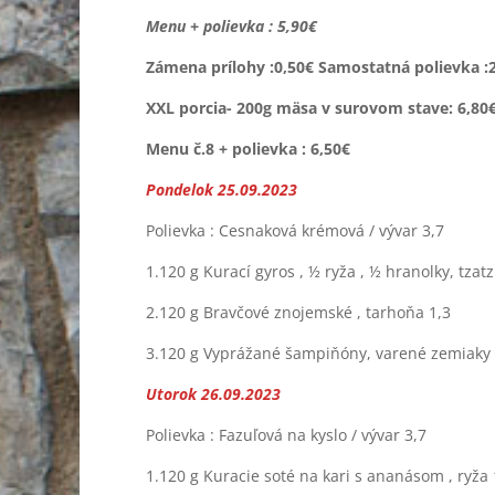
Menu + polievka : 5,90€
Zámena prílohy :0,50€ Samostatná polievka :
XXL porcia- 200g mäsa v surovom stave: 6,80
Menu č.8 + polievka : 6,50€
Pondelok 25.09.2023
Polievka : Cesnaková krémová / vývar 3,7
1.120 g Kurací gyros , ½ ryža , ½ hranolky, tzatz
2.120 g Bravčové znojemské , tarhoňa 1,3
3.120 g Vyprážané šampiňóny, varené zemiaky 
Utorok 26.09.2023
Polievka : Fazuľová na kyslo / vývar 3,7
1.120 g Kuracie soté na kari s ananásom , ryža 