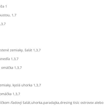
yža 1
austou, 1,7
,3,7
stené zemiaky, šalát 1,3,7
knedľa 1,3,7
. omáčka 1,3,7
emiaky, kyslá uhorka 1,3,7
 omáčka 1,3,7
íčkom /ľadový šalát,uhorka,paradajka,dresing tisíc ostrovov alebo