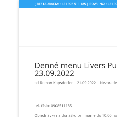
REŠTAURÁCIA: +421 908 511 185 | BOWLING: +421 90
Denné menu Livers Pu
23.09.2022
od
Roman Kapsdorfer
|
21.09.2022
|
Nezarad
tel. číslo: 0908511185
Objednávky na donášku prijímame do 10:00 ho