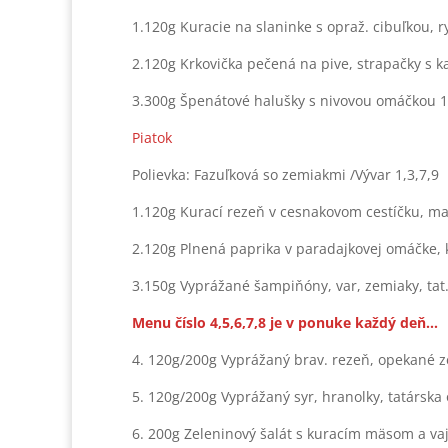
1.120g Kuracie na slaninke s opraž. cibuľkou, r
2.120g Krkovička pečená na pive, strapačky s k
3.300g Špenátové halušky s nivovou omáčkou 1
Piatok
Polievka: Fazuľková so zemiakmi /Vývar 1,3,7,9
1.120g Kurací rezeň v cesnakovom cestíčku, ma
2.120g Plnená paprika v paradajkovej omáčke, 
3.150g Vyprážané šampiňóny, var, zemiaky, tat
Menu číslo 4,5,6,7,8 je v ponuke každý deň…
4. 120g/200g Vyprážaný brav. rezeň, opekané z
5. 120g/200g Vyprážaný syr, hranolky, tatárska
6. 200g Zeleninový šalát s kuracím mäsom a vaj