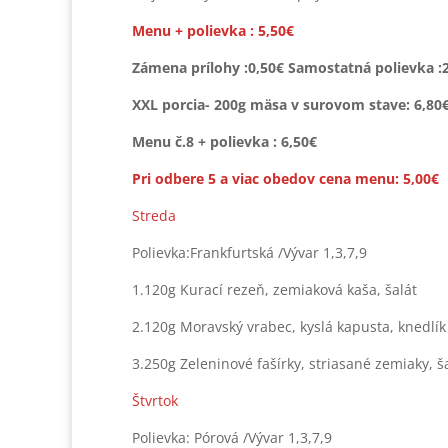
Menu + polievka : 5,50€
Zámena prílohy :0,50€ Samostatná polievka :
XXL porcia- 200g mäsa v surovom stave: 6,80
Menu č.8 + polievka : 6,50€
Pri odbere 5 a viac obedov cena menu: 5,00€
Streda
Polievka:Frankfurtská /Vývar 1,3,7,9
1.120g Kurací rezeň, zemiaková kaša, šalát
2.120g Moravský vrabec, kyslá kapusta, knedlík
3.250g Zeleninové fašírky, striasané zemiaky, ša
Štvrtok
Polievka: Pórová /Vývar 1,3,7,9