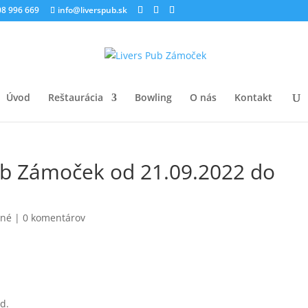
8 996 669
info@liverspub.sk
Úvod
Reštaurácia
Bowling
O nás
Kontakt
b Zámoček od 21.09.2022 do
ené
|
0 komentárov
d.