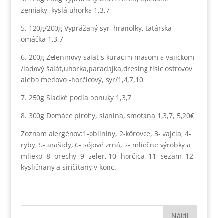
zemiaky, kyslá uhorka 1,3,7
5. 120g/200g Vyprážaný syr, hranolky, tatárska
omáčka 1,3,7
6. 200g Zeleninový šalát s kuracím mäsom a vajíčkom
/ľadový šalát,uhorka,paradajka,dresing tisíc ostrovov
alebo medovo -horčicový, syr/1,4,7,10
7. 250g Sladké podľa ponuky 1,3,7
8. 300g Domáce pirohy, slanina, smotana 1,3,7, 5,20€
Zoznam alergénov:1-obilniny, 2-kôrovce, 3- vajcia, 4-
ryby, 5- arašidy, 6- sójové zrná, 7- mliečne výrobky a
mlieko, 8- orechy, 9- zeler, 10- horčica, 11- sezam, 12
kysličnany a siričitany v konc.