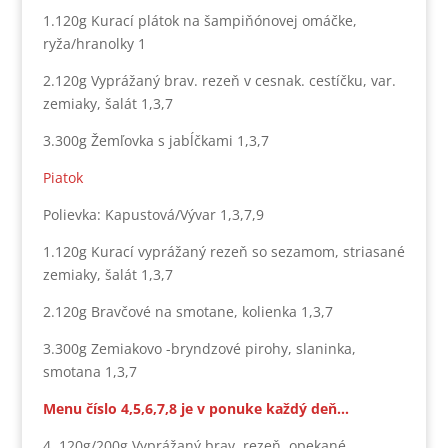
1.120g Kurací plátok na šampiňónovej omáčke,
ryža/hranolky 1
2.120g Vyprážaný brav. rezeň v cesnak. cestíčku, var.
zemiaky, šalát 1,3,7
3.300g Žemľovka s jabĺčkami 1,3,7
Piatok
Polievka: Kapustová/Vývar 1,3,7,9
1.120g Kurací vyprážaný rezeň so sezamom, striasané
zemiaky, šalát 1,3,7
2.120g Bravčové na smotane, kolienka 1,3,7
3.300g Zemiakovo -bryndzové pirohy, slaninka,
smotana 1,3,7
Menu číslo 4,5,6,7,8 je v ponuke každý deň…
4. 120g/200g Vyprážaný brav. rezeň, opekané