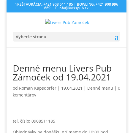
REŠTAURÁCIA: +421 908 511 185 | BOWLING: +421 908 996
669
info@liverspub.sk
Vyberte stranu
Denné menu Livers Pub
Zámoček od 19.04.2021
od
Roman Kapsdorfer
|
19.04.2021
|
Denné menu
|
0
komentárov
tel. číslo: 0908511185
Objednávky na donášku príjmame do 10:00 hod.