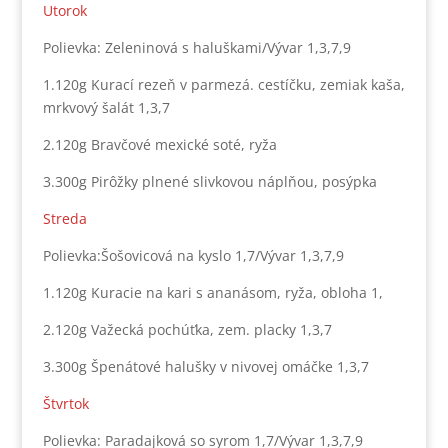
Utorok
Polievka: Zeleninová s haluškami/Vývar 1,3,7,9
1.120g Kurací rezeň v parmezá. cestíčku, zemiak kaša,
mrkvový šalát 1,3,7
2.120g Bravčové mexické soté, ryža
3.300g Pirôžky plnené slivkovou náplňou, posýpka
Streda
Polievka:Šošovicová na kyslo 1,7/Vývar 1,3,7,9
1.120g Kuracie na kari s ananásom, ryža, obloha 1,
2.120g Važecká pochúťka, zem. placky 1,3,7
3.300g Špenátové halušky v nivovej omáčke 1,3,7
Štvrtok
Polievka: Paradajková so syrom 1,7/Vývar 1,3,7,9