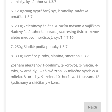
zemiaky, kyslá uhorka 1,3,7
5. 120g/200g Vyprážaný syr, hranolky, tatárska
omáčka 1,3,7
6. 200g Zeleninový šalát s kuracím mäsom a vajíčkom
/ľadový šalát,uhorka,paradajka,dresing tisíc ostrovov
alebo medovo -horčicový, syr/1,4,7,10
7. 250g Sladké podľa ponuky 1,3,7
8. 300g Domáce pirohy, slanina, smotana 1,3,7,
Zoznam alergénov:1-obilniny, 2-kôrovce, 3- vajcia, 4-
ryby, 5- arašidy, 6- sójové zrná, 7- mliečne výrobky a
mlieko, 8- orechy, 9- zeler, 10- horčica, 11- sezam, 12
kysličnany a siričitany v konc.