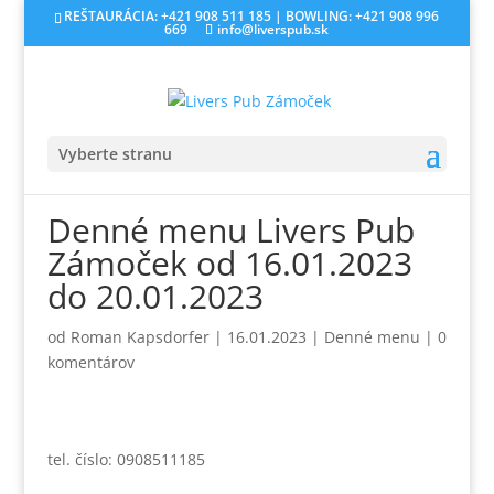
REŠTAURÁCIA: +421 908 511 185 | BOWLING: +421 908 996
669
info@liverspub.sk
Vyberte stranu
Denné menu Livers Pub
Zámoček od 16.01.2023
do 20.01.2023
od
Roman Kapsdorfer
|
16.01.2023
|
Denné menu
|
0
komentárov
tel. číslo: 0908511185