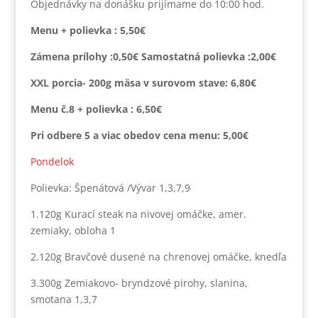
Objednávky na donášku prijímame do 10:00 hod.
Menu + polievka : 5,50€
Zámena prílohy :0,50€ Samostatná polievka :2,00€
XXL porcia- 200g mäsa v surovom stave: 6,80€
Menu č.8 + polievka : 6,50€
Pri odbere 5 a viac obedov cena menu: 5,00€
Pondelok
Polievka: Špenátová /Vývar 1,3,7,9
1.120g Kurací steak na nivovej omáčke, amer.
zemiaky, obloha 1
2.120g Bravčové dusené na chrenovej omáčke, knedľa
3.300g Zemiakovo- bryndzové pirohy, slanina,
smotana 1,3,7