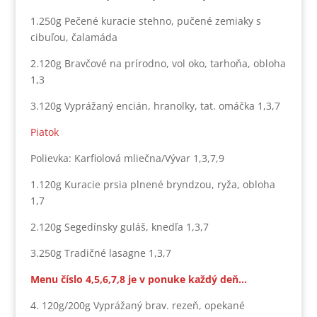
1.250g Pečené kuracie stehno, pučené zemiaky s
cibuľou, čalamáda
2.120g Bravčové na prírodno, vol oko, tarhoňa, obloha
1,3
3.120g Vyprážaný encián, hranolky, tat. omáčka 1,3,7
Piatok
Polievka: Karfiolová mliečna/Vývar 1,3,7,9
1.120g Kuracie prsia plnené bryndzou, ryža, obloha
1,7
2.120g Segedínsky guláš, knedľa 1,3,7
3.250g Tradičné lasagne 1,3,7
Menu číslo 4,5,6,7,8 je v ponuke každý deň…
4. 120g/200g Vyprážaný brav. rezeň, opekané