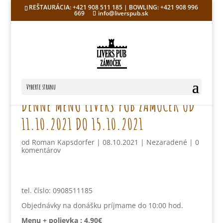
REŠTAURÁCIA: +421 908 511 185 | BOWLING: +421 908 996
669
info@liverspub.sk
Vyberte stranu
DENNÉ MENU LIVERS PUB ZÁMOČEK OD
11.10.2021 DO 15.10.2021
od
Roman Kapsdorfer
|
08.10.2021
|
Nezaradené
|
0
komentárov
tel. číslo: 0908511185
Objednávky na donášku príjmame do 10:00 hod.
Menu + polievka :
4,90€