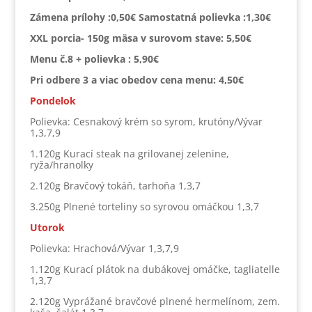
Zámena prílohy :0,50€ Samostatná polievka :1,30€
XXL porcia- 150g mäsa v surovom stave: 5,50€
Menu č.8 + polievka : 5,90€
Pri odbere 3 a viac obedov cena menu: 4,50€
Pondelok
Polievka: Cesnakový krém so syrom, krutóny/Vývar
1,3,7,9
1.120g Kurací steak na grilovanej zelenine,
ryža/hranolky
2.120g Bravčový tokáň, tarhoňa 1,3,7
3.250g Plnené torteliny so syrovou omáčkou 1,3,7
Utorok
Polievka: Hrachová/Vývar 1,3,7,9
1.120g Kurací plátok na dubákovej omáčke, tagliatelle
1,3,7
2.120g Vyprážané bravčové plnené hermelínom, zem.