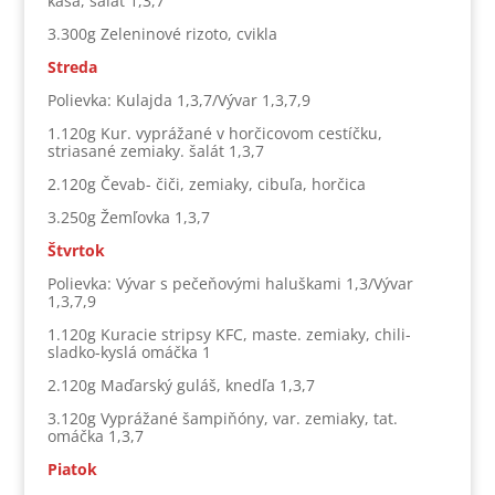
kaša, šalát 1,3,7
3.300g Zeleninové rizoto, cvikla
Streda
Polievka: Kulajda 1,3,7/Vývar 1,3,7,9
1.120g Kur. vyprážané v horčicovom cestíčku,
striasané zemiaky. šalát 1,3,7
2.120g Čevab- čiči, zemiaky, cibuľa, horčica
3.250g Žemľovka 1,3,7
Štvrtok
Polievka: Vývar s pečeňovými haluškami 1,3/Vývar
1,3,7,9
1.120g Kuracie stripsy KFC, maste. zemiaky, chili-
sladko-kyslá omáčka 1
2.120g Maďarský guláš, knedľa 1,3,7
3.120g Vyprážané šampiňóny, var. zemiaky, tat.
omáčka 1,3,7
Piatok