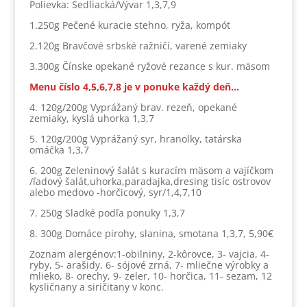
Polievka: Sedliacká/Vývar 1,3,7,9
1.250g Pečené kuracie stehno, ryža, kompót
2.120g Bravčové srbské ražničí, varené zemiaky
3.300g Čínske opekané ryžové rezance s kur. mäsom
Menu číslo 4,5,6,7,8 je v ponuke každý deň…
4. 120g/200g Vyprážaný brav. rezeň, opekané
zemiaky, kyslá uhorka 1,3,7
5. 120g/200g Vyprážaný syr, hranolky, tatárska
omáčka 1,3,7
6. 200g Zeleninový šalát s kuracím mäsom a vajíčkom
/ľadový šalát,uhorka,paradajka,dresing tisíc ostrovov
alebo medovo -horčicový, syr/1,4,7,10
7. 250g Sladké podľa ponuky 1,3,7
8. 300g Domáce pirohy, slanina, smotana 1,3,7, 5,90€
Zoznam alergénov:1-obilniny, 2-kôrovce, 3- vajcia, 4-
ryby, 5- arašidy, 6- sójové zrná, 7- mliečne výrobky a
mlieko, 8- orechy, 9- zeler, 10- horčica, 11- sezam, 12
kysličnany a siričitany v konc.