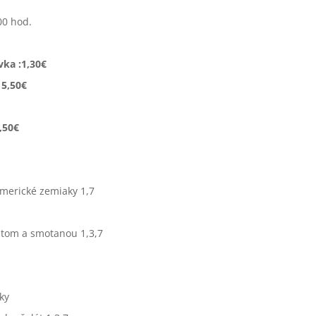
00 hod.
vka :1,30€
 5,50€
,50€
americké zemiaky 1,7
átom a smotanou 1,3,7
ky