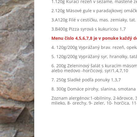
1.120g Kurací rezeň v sezame, mastené ze
2.120g Mäsové gule v paradajkovej omáčke
3.A120g Filé v cestíčku, mas. zemiaky, tat
3.B400g Pizza syrová s kukuricou 1,7
Menu číslo 4,5,6,7,8 je v ponuke každý 
4. 120g/200g Vyprážaný brav. rezeň, opek
5. 120g/200g Vyprážaný syr, hranolky, tat
6. 200g Zeleninový šalát s kuracím mäsom 
alebo medovo -horčicový, syr/1,4,7,10
7. 250g Sladké podľa ponuky 1,3,7
8. 300g Domáce pirohy, slanina, smotana 
Zoznam alergénov:1-obilniny, 2-kôrovce, 3- 
mlieko, 8- orechy, 9- zeler, 10- horčica, 1