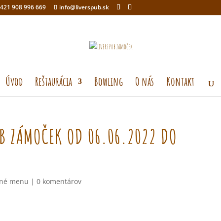
421 908 996 669
info@liverspub.sk
Úvod
Reštaurácia
Bowling
O nás
Kontakt
B ZÁMOČEK OD 06.06.2022 DO
né menu
|
0 komentárov