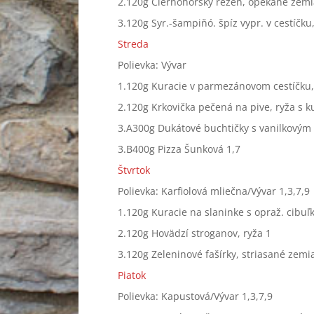
2.120g Čiernohorský rezeň, opekané zemia
3.120g Syr.-šampiňó. špíz vypr. v cestíčku
Streda
Polievka: Vývar
1.120g Kuracie v parmezánovom cestíčku, 
2.120g Krkovička pečená na pive, ryža s 
3.A300g Dukátové buchtičky s vanilkovým
3.B400g Pizza Šunková 1,7
Štvrtok
Polievka: Karfiolová mliečna/Vývar 1,3,7,9
1.120g Kuracie na slaninke s opraž. cibuľk
2.120g Hovädzí stroganov, ryža 1
3.120g Zeleninové fašírky, striasané zemia
Piatok
Polievka: Kapustová/Vývar 1,3,7,9