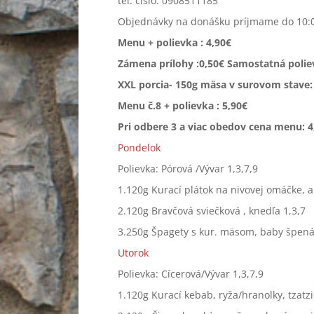
tel. číslo: 0908511185
Objednávky na donášku príjmame do 10:
Menu + polievka : 4,90€
Zámena prílohy :0,50€ Samostatná polie
XXL porcia- 150g mäsa v surovom stave:
Menu č.8 + polievka : 5,90€
Pri odbere 3 a viac obedov cena menu: 4
Pondelok
Polievka: Pórová /Vývar 1,3,7,9
1.120g Kurací plátok na nivovej omáčke, 
2.120g Bravčová sviečková , knedľa 1,3,7
3.250g Špagety s kur. mäsom, baby špen
Utorok
Polievka: Cícerová/Vývar 1,3,7,9
1.120g Kurací kebab, ryža/hranolky, tzatzi