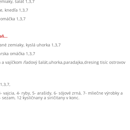
miaky, šalát 1,3,7
, knedľa 1,3,7
. omáčka 1,3,7
deň…
ané zemiaky, kyslá uhorka 1,3,7
árska omáčka 1,3,7
a vajíčkom /ľadový šalát,uhorka,paradajka,dresing tisíc ostrovov
1,3,7,
vajcia, 4- ryby, 5- arašidy, 6- sójové zrná, 7- mliečne výrobky a
1- sezam, 12 kysličnany a siričitany v konc.