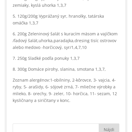
zemiaky, kyslá uhorka 1,3,7
5. 120g/200g Vyprážaný syr, hranolky, tatárska
omáčka 1,3,7
6. 200g Zeleninový šalát s kuracím mäsom a vajíčkom
/ľadový šalát,uhorka,paradajka,dresing tisíc ostrovov
alebo medovo -horčicový, syr/1,4,7,10
7. 250g Sladké podľa ponuky 1,3,7
8. 300g Domáce pirohy, slanina, smotana 1,3,7,
Zoznam alergénov:1-obilniny, 2-kôrovce, 3- vajcia, 4-
ryby, 5- arašidy, 6- sójové zrná, 7- mliečne výrobky a
mlieko, 8- orechy, 9- zeler, 10- horčica, 11- sezam, 12
kysličnany a siričitany v konc.