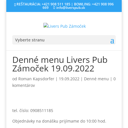
REŠTAURÁCIA: +421 908 511 185 | BOWLING: +421 908 996
669
info@liverspub.sk
Vyberte stranu
Denné menu Livers Pub
Zámoček 19.09.2022
od
Roman Kapsdorfer
|
19.09.2022
|
Denné menu
|
0
komentárov
tel. číslo: 0908511185
Objednávky na donášku prijímame do 10:00 hod.