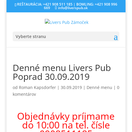
REŠTAURÁCIA: +421 908 511 185 | BOWLING: +421 908 996
669
info@liverspub.sk
Vyberte stranu
Denné menu Livers Pub
Poprad 30.09.2019
od
Roman Kapsdorfer
|
30.09.2019
|
Denné menu
|
0
komentárov
Objednávky príjmame
do 10:00 na tel. čísle