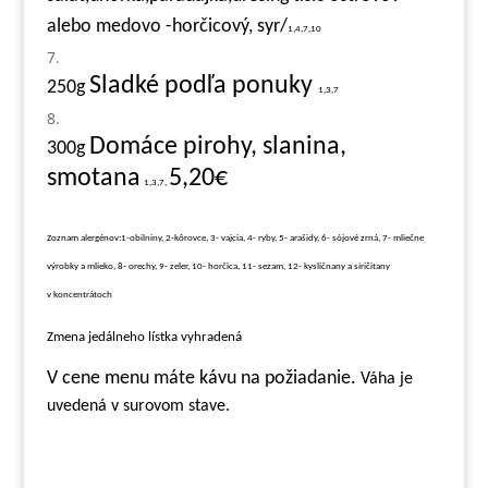
alebo medovo -horčicový, syr/
1,4,7,10
Sladké podľa ponuky
250g
1,3,7
Domáce pirohy, slanina,
3
00g
smotana
5,20€
1,3,7,
Zoznam alergénov:1-obilniny, 2-kôrovce, 3- vajcia, 4- ryby, 5- arašidy, 6- sójové zrná, 7- mliečne
výrobky a mlieko, 8- orechy, 9- zeler, 10- horčica, 11- sezam, 12- kysličnany a siričitany
v koncentrátoch
Zmena jedálneho lístka vyhradená
V cene menu máte kávu na požiadanie.
Váha je
uvedená v surovom stave.