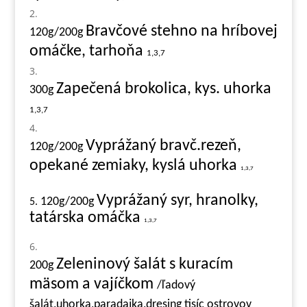
Bravčové stehno na hríbovej
120g/200g
omáčke, tarhoňa
1,3,7
Zapečená brokolica, kys. uhorka
300g
1,3,7
Vyprážaný bravč.rezeň,
120g/200g
opekané zemiaky, kyslá uhorka
1,3,7
Vyprážaný syr, hranolky,
120g/200g
5.
tatárska omáčka
1,3,7
Zeleninový šalát s kuracím
200g
mäsom a vajíčkom
/ľadový
šalát,uhorka,paradajka,dresing tisíc ostrovov