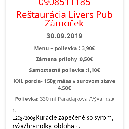
0908511185
Reštaurácia Livers Pub
Zámoček
30.09.2019
:
Menu + polievka
3,90€
Zámena prílohy :0,
50€
Samostatná polievka :1,1
0€
XXL porcia- 150g mäsa v surovom stave
4,50€
Polievka:
330 ml Paradajková /Vývar
1,3,,9
Kuracie zapečené so syrom,
120g/200g
ryža/hranolky, obloha
1,7