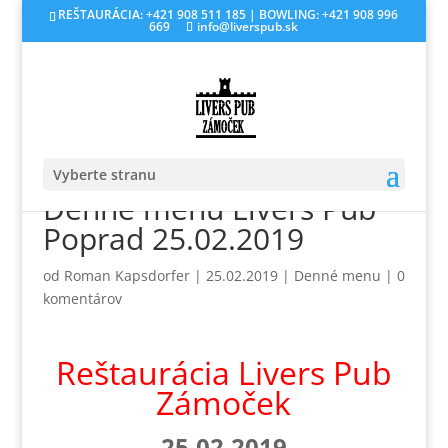
REŠTAURÁCIA: +421 908 511 185 | BOWLING: +421 908 996
669
info@liverspub.sk
Vyberte stranu
Denné menu Livers Pub
Poprad 25.02.2019
od
Roman Kapsdorfer
|
25.02.2019
|
Denné menu
|
0
komentárov
Reštaurácia Livers Pub
Zámoček
25.02.2019