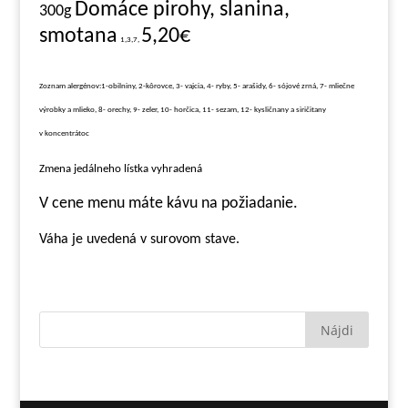
Domáce pirohy, slanina,
3
00g
smotana
5,20€
1,3,7,
Zoznam alergénov:1-obilniny, 2-kôrovce, 3- vajcia, 4- ryby, 5- arašidy, 6- sójové zrná, 7- mliečne
výrobky a mlieko, 8- orechy, 9- zeler, 10- horčica, 11- sezam, 12- kysličnany a siričitany
v koncentrátoc
Zmena jedálneho lístka vyhradená
V cene menu máte kávu na požiadanie.
Váha je uvedená v surovom stave.