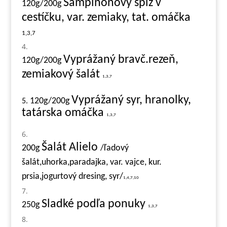
Šampiňónový špíz v
120g/200g
cestíčku, var. zemiaky, tat. omáčka
1,3,7
Vyprážaný bravč.rezeň,
120g/200g
zemiakový šalát
1,3,7
Vyprážaný syr, hranolky,
120g/200g
5.
tatárska omáčka
1,3,7
Šalát Alielo
200g
/ľadový
šalát,uhorka,paradajka, var. vajce, kur.
prsia,jogurtový dresing, syr/
1,4,7,10
Sladké podľa ponuky
250g
1,3,7