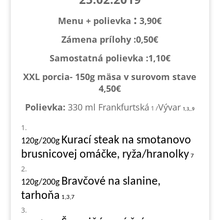
:
Menu + polievka
3,90€
Zámena prílohy :0,
50€
Samostatná polievka :1,1
0€
XXL porcia- 150g mäsa v surovom stave
4,50€
Polievka:
330 ml Frankfurtská
Vývar
1 /
1,3,,9
Kurací steak na smotanovo
120g/200g
brusnicovej omáčke, ryža/hranolky
7
Bravčové na slanine,
120g/200g
tarhoňa
1,3,7