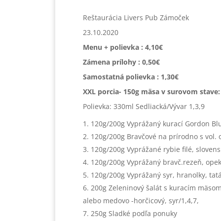
Reštaurácia Livers Pub Zámoček
23.10.2020
Menu + polievka : 4,10€
Zámena prílohy : 0,50€
Samostatná polievka : 1,30€
XXL porcia- 150g mäsa v surovom stave:
Polievka: 330ml Sedliacká/Vývar 1,3,9
120g/200g Vyprážaný kurací Gordon Blue
120g/200g Bravčové na prírodno s vol. 
120g/200g Vyprážané rybie filé, slovensk
120g/200g Vyprážaný bravč.rezeň, opek
120g/200g Vyprážaný syr, hranolky, tat
200g Zeleninový šalát s kuracím mäsom 
alebo medovo -horčicový, syr/1,4,7,
250g Sladké podľa ponuky