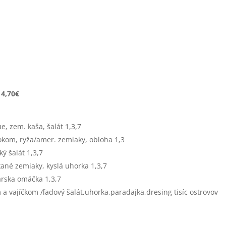
 4,70€
, zem. kaša, šalát 1,3,7
okom, ryža/amer. zemiaky, obloha 1,3
ý šalát 1,3,7
ané zemiaky, kyslá uhorka 1,3,7
árska omáčka 1,3,7
a vajíčkom /ľadový šalát,uhorka,paradajka,dresing tisíc ostrovov