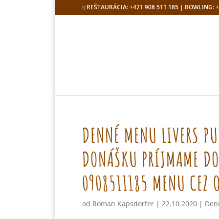
REŠTAURÁCIA: +421 908 511 185 | BOWLING: +
DENNÉ MENU LIVERS PU
DONÁŠKU PRÍJMAME DO 
0908511185 MENU CEZ 
od
Roman Kapsdorfer
|
22.10.2020
|
Den