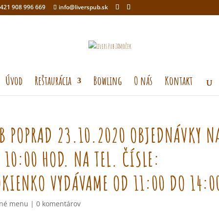
421 908 996 669
info@liverspub.sk
Úvod
Reštaurácia
Bowling
O nás
Kontakt
B POPRAD 23.10.2020 OBJEDNÁVKY N
10:00 HOD. NA TEL. ČÍSLE:
OKIENKO VYDÁVAME OD 11:00 DO 14:0
né menu
|
0 komentárov