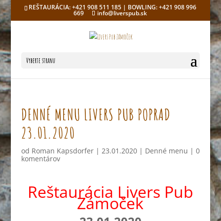
REŠTAURÁCIA: +421 908 511 185 | BOWLING: +421 908 996
669
info@liverspub.sk
Vyberte stranu
DENNÉ MENU LIVERS PUB POPRAD
23.01.2020
od
Roman Kapsdorfer
|
23.01.2020
|
Denné menu
|
0
komentárov
Reštaurácia Livers Pub
Zámoček