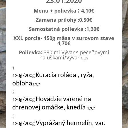
23.01.2020
:
Menu + polievka
4,10€
Zámena prílohy :0,
50€
Samostatná polievka :1,3
0€
XXL porcia- 150g mäsa v surovom stave
4,70€
Polievka:
330 ml Vývar s pečeňovými
haluškami/Vývar
1,3,9
Kuracia roláda , ryža,
120g/200g
obloha
1,3,7
Hovädzie varené na
120g/200g
chrenovej omáčke, knedľa
1,3,7
Vyprážaný hermelín, var.
120g/200g