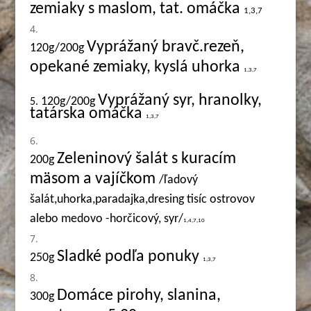
zemiaky s maslom, tat. omáčka
1,3,7
Vyprážaný bravč.rezeň,
120g/200g
opekané zemiaky, kyslá uhorka
1,3,7
Vyprážaný syr, hranolky,
120g/200g
5.
tatárska omáčka
1,3,7
Zeleninový šalát s kuracím
200g
mäsom a vajíčkom
/ľadový
šalát,uhorka,paradajka,dresing tisíc ostrovov
alebo medovo -horčicový, syr/
1,4,7,10
Sladké podľa ponuky
250g
1,3,7
Domáce pirohy, slanina,
3
00g