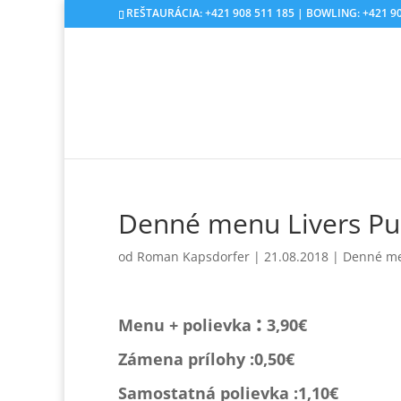
REŠTAURÁCIA: +421 908 511 185 | BOWLING: +421 90
Denné menu Livers Pu
od
Roman Kapsdorfer
|
21.08.2018
|
Denné m
:
Menu + polievka
3,90€
Zámena prílohy :0,
50€
Samostatná polievka :1,1
0€