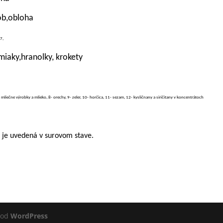
ob,obloha
7,
miaky,hranolky, krokety
- mliečne výrobky a mlieko, 8- orechy, 9- zeler, 10- horčica, 11- sezam, 12- kysličnany a siričitany v koncentrátoch
 je uvedená v surovom stave.
 od
WordPress