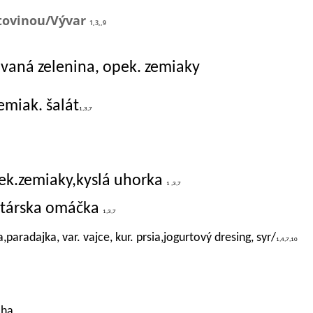
tovinou
/Vývar
1,3,,9
ovaná zelenina, opek. zemiaky
emiak. šalát
1,3,7
ek.zemiaky,kyslá uhorka
1 ,3,7
tatárska omáčka
1,3,7
,paradajka, var. vajce, kur. prsia,jogurtový dresing, syr/
1,4,7,10
oha