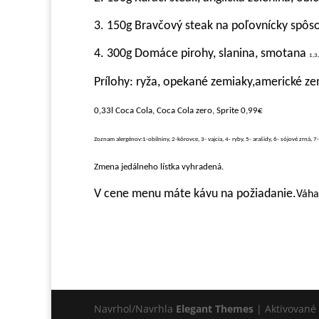
3. 150g Bravčový steak na poľovnícky spôs
4. 300g Domáce pirohy, slanina, smotana
1,3,
Prílohy: ryža, opekané zemiaky,americké ze
0,33l Coca Cola, Coca Cola zero, Sprite 0,99€
Zoznam alergénov:1-obilniny, 2-kôrovce, 3- vajcia, 4- ryby, 5- arašidy, 6- sójové zrná, 7
Zmena jedálneho lístka vyhradená.
V cene menu máte kávu na požiadanie.
Váha
Navrhol/Navrhla
Elegant Themes
| Aktivované