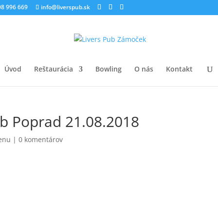
8 996 669
info@liverspub.sk
Úvod
Reštaurácia
Bowling
O nás
Kontakt
b Poprad 21.08.2018
enu
|
0 komentárov