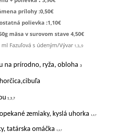
nu + polievka
3,90€
ámena prílohy :0,
50€
statná polievka :1,1
0€
150g mäsa v surovom stave 4,50€
 ml Fazuľová s údeným/Vývar
1,3,,9
u na prírodno, ryža, obloha
3
 horčica,cibuľa
kou
1,3,7
 opekané zemiaky, kyslá uhorka
1,3,7
ky, tatárska omáčka
1,3,7