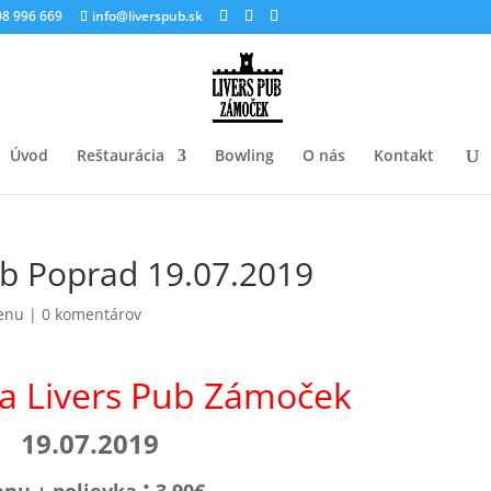
8 996 669
info@liverspub.sk
Úvod
Reštaurácia
Bowling
O nás
Kontakt
b Poprad 19.07.2019
enu
|
0 komentárov
ia Livers Pub Zámoček
19.07.2019
: