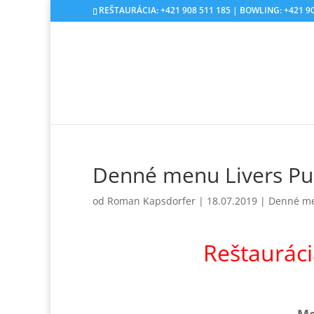
REŠTAURÁCIA: +421 908 511 185 | BOWLING: +421 90
Denné menu Livers Pu
od
Roman Kapsdorfer
|
18.07.2019
|
Denné m
Reštaurác