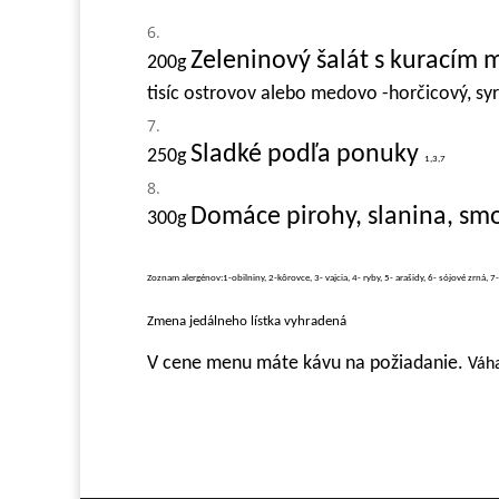
Zeleninový šalát s kuracím
200g
tisíc ostrovov alebo medovo -horčicový, syr
Sladké podľa ponuky
250g
1,3,7
Domáce pirohy, slanina, sm
3
00g
Zoznam alergénov:1-obilniny, 2-kôrovce, 3- vajcia, 4- ryby, 5- arašidy, 6- sójové zrná, 7
Zmena jedálneho lístka vyhradená
V cene menu máte kávu na požiadanie.
Váha