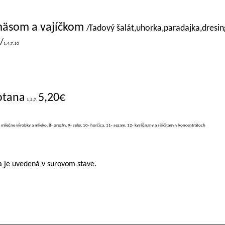
 mäsom a vajíčkom
/ľadový šalát,uhorka,paradajka,dresin
/
1,4,7,10
otana
5,20€
1,3,7,
- mliečne výrobky a mlieko, 8- orechy, 9- zeler, 10- horčica, 11- sezam, 12- kysličnany a siričitany v koncentrátoch
 je uvedená v surovom stave.