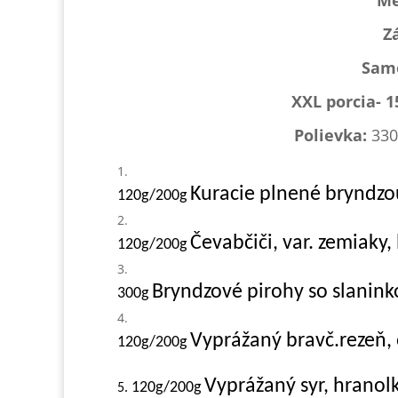
Me
Z
Samo
XXL porcia- 
Polievka:
330
Kuracie plnené bryndzo
120g/200g
Čevabčiči, var. zemiaky,
120g/200g
Bryndzové pirohy so slanin
300g
Vyprážaný bravč.rezeň,
120g/200g
Vyprážaný syr, hranol
120g/200g
5.