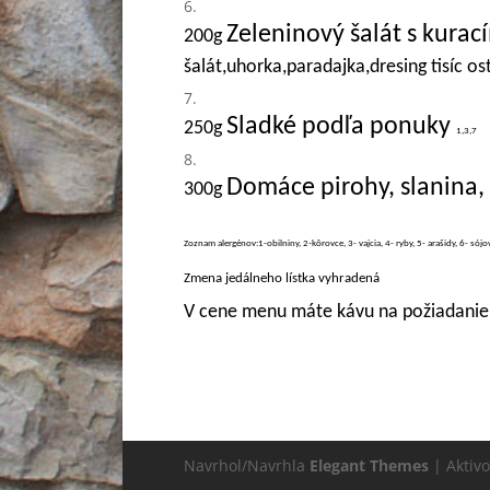
Zeleninový šalát s kura
200g
šalát,uhorka,paradajka,dresing tisíc o
Sladké podľa ponuky
250g
1,3,7
Domáce pirohy, slanina
3
00g
Zoznam alergénov:1-obilniny, 2-kôrovce, 3- vajcia, 4- ryby, 5- arašidy, 6- sójo
Zmena jedálneho lístka vyhradená
V cene menu máte kávu na požiadanie
Navrhol/Navrhla
Elegant Themes
| Aktiv