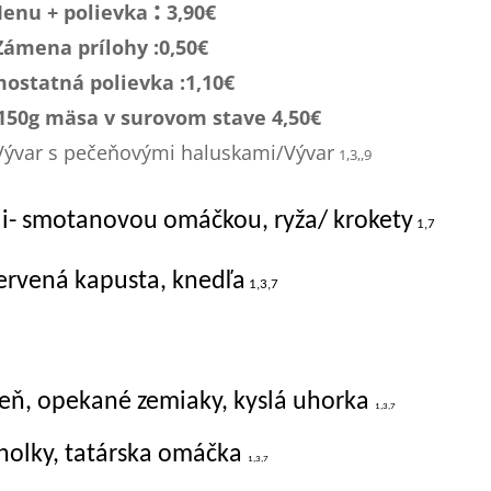
:
enu + polievka
3,90€
Zámena prílohy :0,
50€
ostatná polievka :1,1
0€
 150g mäsa v surovom stave 4,50€
Vývar s pečeňovými haluskami/Vývar
1,3,,9
oli- smotanovou omáčkou, ryža/ krokety
1,7
ervená kapusta, knedľa
1,3,7
eň, opekané zemiaky, kyslá uhorka
1,3,7
anolky, tatárska omáčka
1,3,7