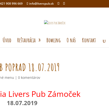
421 908 996 669
info@liverspub.sk
Úvod
Reštaurácia
Bowling
O nás
Kontakt
B POPRAD 18.07.2019
né menu
|
0 komentárov
ia Livers Pub Zámoček
18.07.2019