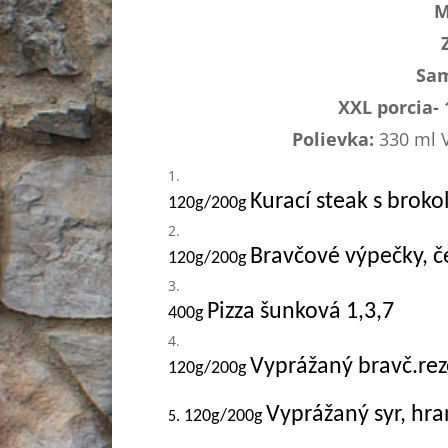
M
Sam
XXL porcia-
Polievka:
330 ml 
Kurací steak s brok
120g/200g
Bravčové výpečky, č
120g/200g
Pizza šunková 1,3,7
400g
Vyprážaný bravč.rez
120g/200g
Vyprážaný syr, hr
120g/200g
5.