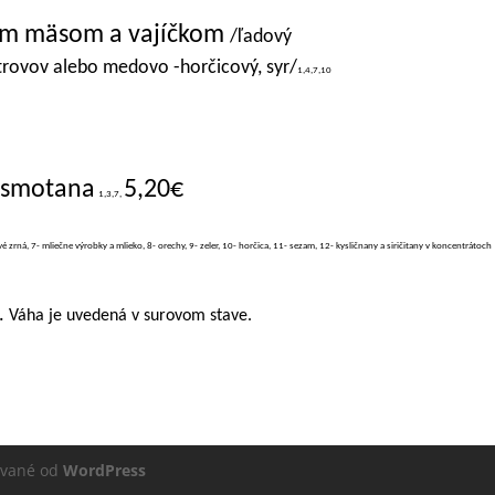
cím mäsom a vajíčkom
/ľadový
strovov alebo medovo -horčicový, syr/
1,4,7,10
, smotana
5,20€
1,3,7,
vé zrná, 7- mliečne výrobky a mlieko, 8- orechy, 9- zeler, 10- horčica, 11- sezam, 12- kysličnany a siričitany v koncentrátoch
.
Váha je uvedená v surovom stave.
ované od
WordPress