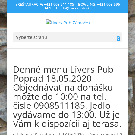
REŠTAURÁCIA: +421 908 511 185 | BOWLING: +421 908 996
669
info@liverspub.sk
Vyberte stranu
Denné menu Livers Pub
Poprad 18.05.2020
Objednávať na donášku
môžte do 10:00 na tel.
čísle 0908511185. Jedlo
vydávame do 13:00. Už je
Vám k dispozícii aj terasa.
od
Roman Kapsdorfer
|
18.05.2020
|
Denné menu
|
0