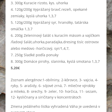
300g Kuracie rizoto, kys. uhorka
120g/200g Vyprážaný bravč.rezeň, opekané
zemiaky, kyslá uhorka 1,3,7
120g/200g Vyprážaný syr, hranolky, tatárska
omáčka 1,3,7
200g Zeleninový šalát s kuracím mäsom a vajíčkom
/ľadový šalát,uhorka,paradajka,dresing tisíc ostrovov
alebo medovo -horčicový, syr/1,4,7,
250g Sladké podľa ponuky
300g Domáce pirohy, slaninka, kyslá smotana 1,3,7
5,20€
Zoznam alergénov:1-obilniny, 2-kôrovce, 3- vajcia, 4-
ryby, 5- arašidy, 6- sójové zrná, 7- mliečne výrobky
a mlieko, 8- orechy, 9- zeler, 10- horčica, 11- sezam,
12- kysličnany a siričitany v koncentrátoch
Zmena jedálneho lístka vyhradená Váha je uvedená v