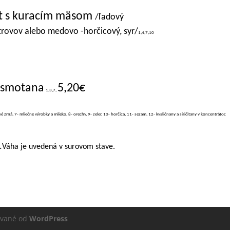
át s kuracím mäsom
/ľadový
strovov alebo medovo -horčicový, syr/
1,4,7,10
, smotana
5,20€
1,3,7,
vé zrná, 7- mliečne výrobky a mlieko, 8- orechy, 9- zeler, 10- horčica, 11- sezam, 12- kysličnany a siričitany v koncentrátoc
.
Váha je uvedená v surovom stave.
ované od
WordPress