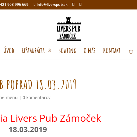
421 908 996 669
info@liverspub.sk
Úvod
Reštaurácia
Bowling
O nás
Kontakt
B POPRAD 18.03.2019
né menu
|
0 komentárov
ia Livers Pub Zámoček
18.03.2019