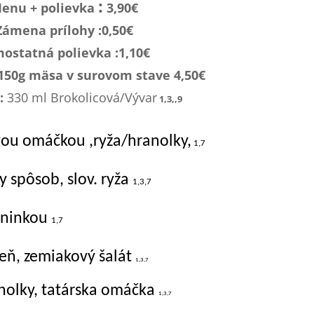
:
enu + polievka
3,90€
Zámena prílohy :0,
50€
ostatná polievka :1,1
0€
 150g mäsa v surovom stave 4,50€
:
330 ml Brokolicová/Vývar
1,3,,9
ovou omáčkou ,ryža/hranolky,
1,7
y spôsob, slov. ryža
1,3,7
aninkou
1,7
eň, zemiakový šalát
1,3,7
anolky, tatárska omáčka
1,3,7