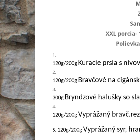
M
Sam
XXL porcia-
Polievka
Kuracie prsia s niv
120g/200g
Bravčové na cigánsk
120g/200g
Bryndzové halušky so sl
300g
Vyprážaný bravč.rez
120g/200g
Vyprážaný syr, hr
120g/200g
5.