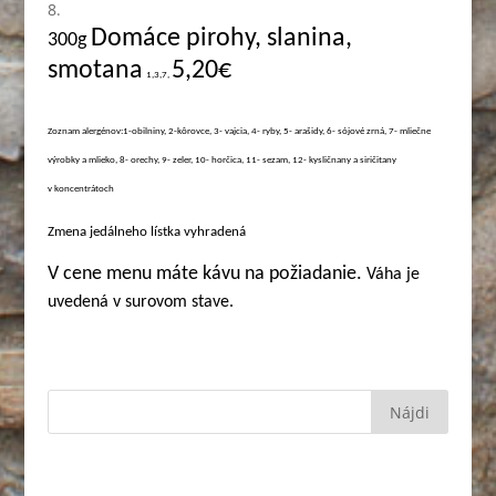
Domáce pirohy, slanina,
3
00g
smotana
5,20€
1,3,7,
Zoznam alergénov:1-obilniny, 2-kôrovce, 3- vajcia, 4- ryby, 5- arašidy, 6- sójové zrná, 7- mliečne
výrobky a mlieko, 8- orechy, 9- zeler, 10- horčica, 11- sezam, 12- kysličnany a siričitany
v koncentrátoch
Zmena jedálneho lístka vyhradená
V cene menu máte kávu na požiadanie.
Váha je
uvedená v surovom stave.