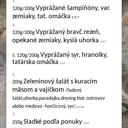
Vyprážané šampiňóny, var.
120g/200g
zemiaky, tat. omáčka
1,3,7
Vyprážaný bravč.rezeň,
120g/200g
opekané zemiaky, kyslá uhorka
1,3,7
Vyprážaný syr, hranolky,
120g/200g
5.
tatárska omáčka
1,3,7
Zeleninový šalát s kuracím
200g
mäsom a vajíčkom
/ľadový
šalát,uhorka,paradajka,dresing tisíc ostrovov
alebo medovo -horčicový, syr/
1,4,7,10
Sladké podľa ponuky
250g
1,3,7