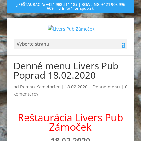
REŠTAURÁCIA: +421 908 511 185 | BOWLING: +421 908 996
669
info@liverspub.sk
Vyberte stranu
Denné menu Livers Pub
Poprad 18.02.2020
od
Roman Kapsdorfer
|
18.02.2020
|
Denné menu
|
0
komentárov
Reštaurácia Livers Pub
Zámoček
18.02.2020