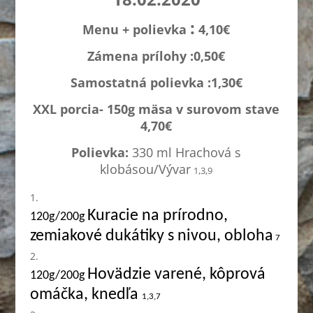
:
Menu + polievka
4,10€
Zámena prílohy :0,
50€
Samostatná polievka :1,3
0€
XXL porcia- 150g mäsa v surovom stave
4,70€
Polievka:
330 ml Hrachová s
klobásou/Vývar
1,3,9
Kuracie na prírodno,
120g/200g
zemiakové dukátiky s nivou, obloha
7
Hovädzie varené, kôprová
120g/200g
omáčka, knedľa
1,3,7