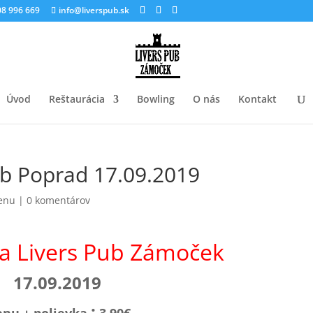
8 996 669
info@liverspub.sk
Úvod
Reštaurácia
Bowling
O nás
Kontakt
b Poprad 17.09.2019
enu
|
0 komentárov
ia Livers Pub Zámoček
17.09.2019
: