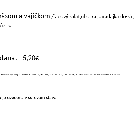
 mäsom a vajíčkom
/ľadový šalát,uhorka,paradajka,dresin
/
1,4,7,10
otana
5,20€
1,3,7,
- mliečne výrobky a mlieko, 8- orechy, 9- zeler, 10- horčica, 11- sezam, 12- kysličnany a siričitany v koncentrátoch
 je uvedená v surovom stave.