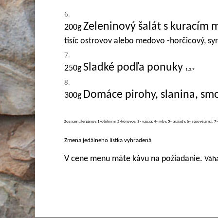
Zeleninový šalát s kuracím
200g
tisíc ostrovov alebo medovo -horčicový, syr
Sladké podľa ponuky
250g
1,3,7
Domáce pirohy, slanina, sm
3
00g
Zoznam alergénov:1-obilniny, 2-kôrovce, 3- vajcia, 4- ryby, 5- arašidy, 6- sójové zrná, 7
Zmena jedálneho lístka vyhradená
V cene menu máte kávu na požiadanie.
Váha