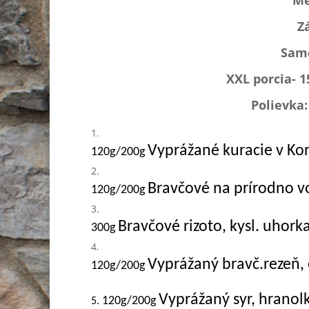
Me
Z
Samo
XXL porcia- 
Polievka
Vyprážané kuracie v Kor
120g/200g
Bravčové na prírodno vo
120g/200g
Bravčové rizoto, kysl. uhork
300g
Vyprážaný bravč.rezeň,
120g/200g
Vyprážaný syr, hranol
120g/200g
5.