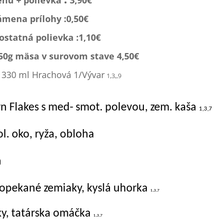
nu + polievka
3,90€
ámena prílohy :0,
50€
statná polievka :1,1
0€
150g mäsa v surovom stave 4,50€
:
330 ml Hrachová 1/Vývar
1,3,,9
n Flakes s med- smot. polevou, zem. kaša
1,3,7
l. oko, ryža, obloha
a
 opekané zemiaky, kyslá uhorka
1,3,7
ky, tatárska omáčka
1,3,7