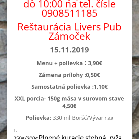
do 10:00 na tel. čísle
0908511185
Reštaurácia Livers Pub
Zámoček
15.11.2019
:
Menu + polievka
3,90€
Zámena prílohy :0,
50€
Samostatná polievka :1,1
0€
XXL porcia- 150g mäsa v surovom stave
4,50€
Polievka:
330 ml Boršč/Vývar
1,3,9
Plnené kuracie stehná, ryža,
250g/200g