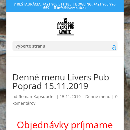
REŠTAURÁCIA: +421 908 511 185 | BOWLING: +421 908 996
669
info@liverspub.sk
Vyberte stranu
Denné menu Livers Pub
Poprad 15.11.2019
od
Roman Kapsdorfer
|
15.11.2019
|
Denné menu
|
0
komentárov
Objednávky príjmame