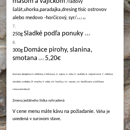
mäsom a vajíčkom
/ľadový
šalát,uhorka,paradajka,dresing tisíc ostrovov
alebo medovo -horčicový, syr/
1,4,7,10
Sladké podľa ponuky
250g
1,3,7
Domáce pirohy, slanina,
3
00g
smotana
5,20€
1,3,7,
Zoznam alergénov:1-obilniny, 2-kôrovce, 3- vajcia, 4- ryby, 5- arašidy, 6- sójové zrná, 7- mliečne
výrobky a mlieko, 8- orechy, 9- zeler, 10- horčica, 11- sezam, 12- kysličnany a siričitany
v koncentrátoch
Zmena jedálneho lístka vyhradená
V cene menu máte kávu na požiadanie.
Váha je
uvedená v surovom stave.