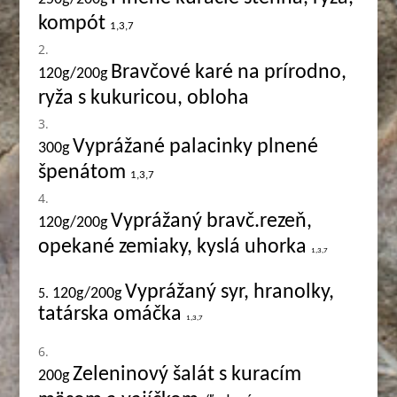
kompót
1,3,7
Bravčové karé na prírodno,
120g/200g
ryža s kukuricou, obloha
Vyprážané palacinky plnené
300g
špenátom
1,3,7
Vyprážaný bravč.rezeň,
120g/200g
opekané zemiaky, kyslá uhorka
1,3,7
Vyprážaný syr, hranolky,
120g/200g
5.
tatárska omáčka
1,3,7
Zeleninový šalát s kuracím
200g