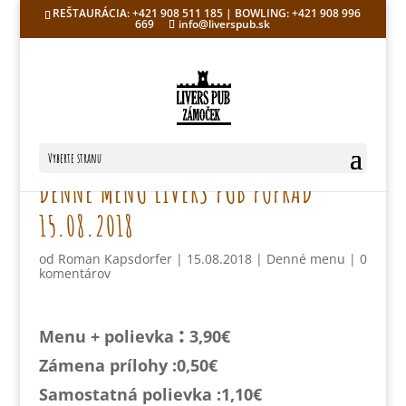
REŠTAURÁCIA: +421 908 511 185 | BOWLING: +421 908 996
669
info@liverspub.sk
Vyberte stranu
DENNÉ MENU LIVERS PUB POPRAD
15.08.2018
od
Roman Kapsdorfer
|
15.08.2018
|
Denné menu
|
0
komentárov
:
Menu + polievka
3,90€
Zámena prílohy :0,
50€
Samostatná polievka :1,1
0€