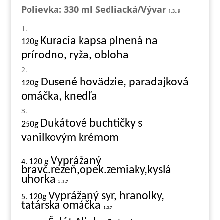
Polievka: 330 ml
Sedliacká
/Vývar
1,3,,9
Kuracia kapsa plnená na
120g
prírodno, ryža, obloha
Dusené hovädzie, paradajková
120g
omáčka, knedľa
Dukátové buchtičky s
250g
vanilkovým krémom
Vyprážaný
120 g
4.
bravč.rezeň,opek.zemiaky,kyslá
uhorka
1 ,3,7
Vyprážaný syr, hranolky,
120g
5.
tatárska omáčka
1,3,7