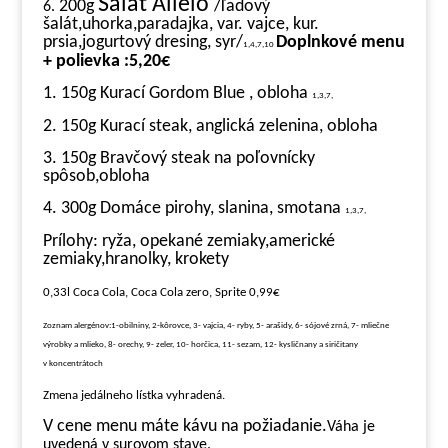
Šalát Alielo
200g
/ľadový
6.
šalát,uhorka,paradajka, var. vajce, kur.
prsia,jogurtový dresing, syr/
Doplnkové menu
1,4,7,10
+ polievka :5,20€
1. 150g Kurací Gordom Blue , obloha
1,3,7,
2. 150g Kurací steak, anglická zelenina, obloha
3. 150g Bravčový steak na poľovnícky
spôsob,obloha
4. 300g Domáce pirohy, slanina, smotana
1,3,7,
Prílohy: ryža, opekané zemiaky,americké
zemiaky,hranolky, krokety
0,33l Coca Cola, Coca Cola zero, Sprite 0,99€
Zoznam alergénov:1-obilniny, 2-kôrovce, 3- vajcia, 4- ryby, 5- arašidy, 6- sójové zrná, 7- mliečne
výrobky a mlieko, 8- orechy, 9- zeler, 10- horčica, 11- sezam, 12- kysličnany a siričitany
v koncentrátoch
Zmena jedálneho lístka vyhradená.
V cene menu máte kávu na požiadanie.
Váha je
uvedená v surovom stave.