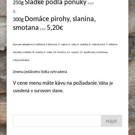
Sladké podľa ponuky
250g
1,3,7
Domáce pirohy, slanina,
3
00g
smotana
5,20€
1,3,7,
Zoznam alergénov:1-obilniny, 2-kôrovce, 3- vajcia, 4- ryby, 5- arašidy, 6- sójové zrná, 7- mliečne
výrobky a mlieko, 8- orechy, 9- zeler, 10- horčica, 11- sezam, 12- kysličnany a siričitany
v koncentrátoc
Zmena jedálneho lístka vyhradená
V cene menu máte kávu na požiadanie.
Váha je
uvedená v surovom stave.