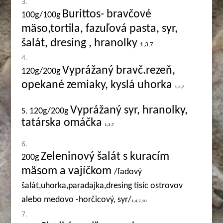
Burittos- bravčové
100g/100g
mäso,tortila, fazuľová pasta, syr,
šalát, dresing , hranolky
1,3,7
Vyprážaný bravč.rezeň,
120g/200g
opekané zemiaky, kyslá uhorka
1,3,7
Vyprážaný syr, hranolky,
120g/200g
5.
tatárska omáčka
1,3,7
Zeleninový šalát s kuracím
200g
mäsom a vajíčkom
/ľadový
šalát,uhorka,paradajka,dresing tisíc ostrovov
alebo medovo -horčicový, syr/
1,4,7,10