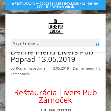
REŠTAURÁCIA: +421 908 511 185 | BOWLING: +421 908 996
669
info@liverspub.sk
Vyberte stranu
Denné menu Livers Pub
Poprad 13.05.2019
od
Roman Kapsdorfer
|
13.05.2019
|
Denné menu
|
0
komentárov
Reštaurácia Livers Pub
Zámoček
13.05.2019