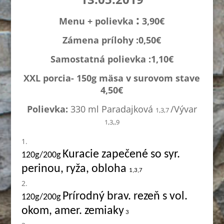
:
Menu + polievka
3,90€
Zámena prílohy :0,
50€
Samostatná polievka :1,1
0€
XXL porcia- 150g mäsa v surovom stave
4,50€
Polievka:
330 ml Paradajková
/Vývar
1,3,7
1,3,,9
Kuracie zapečené so syr.
120g/200g
perinou, ryža, obloha
1,3,7
Prírodný brav. rezeň s vol.
120g/200g
okom, amer. zemiaky
3