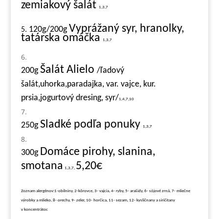
zemiakový šalát
1,3,7
Vyprážaný syr, hranolky,
120g/200g
5.
tatárska omáčka
1,3,7
Šalát Alielo
200g
/ľadový
šalát,uhorka,paradajka, var. vajce, kur.
prsia,jogurtový dresing, syr/
1,4,7,10
Sladké podľa ponuky
250g
1,3,7
Domáce pirohy, slanina,
3
00g
smotana
5,20€
1,3,7,
Zoznam alergénov:1-obilniny, 2-kôrovce, 3- vajcia, 4- ryby, 5- arašidy, 6- sójové zrná, 7- mliečne
výrobky a mlieko, 8- orechy, 9- zeler, 10- horčica, 11- sezam, 12- kysličnany a siričitany
v koncentrátoc