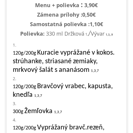
:
Menu + polievka
3,90€
Zámena prílohy :0,
50€
Samostatná polievka :1,1
0€
Polievka:
330 ml Držková
Vývar
/
1,
1,3,,9
Kuracie vyprážané v kokos.
120g/200g
strúhanke, striasané zemiaky,
mrkvový šalát s ananásom
1,3,7
Bravčový vrabec, kapusta,
120g/200g
knedľa
1,3,7
Žemľovka
300g
1,3,7
Vyprážaný bravč.rezeň,
120g/200g