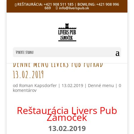
REŠTAURÁCIA: +421 908 511 185 | BOWLING: +421 908 996
669
info@liverspub.sk
Vyberte stranu
DENNÉ MENU LIVERS PUB POPRAD
13.02.2019
od
Roman Kapsdorfer
|
13.02.2019
|
Denné menu
|
0
komentárov
Reštaurácia Livers Pub
Zámoček
13.02.2019