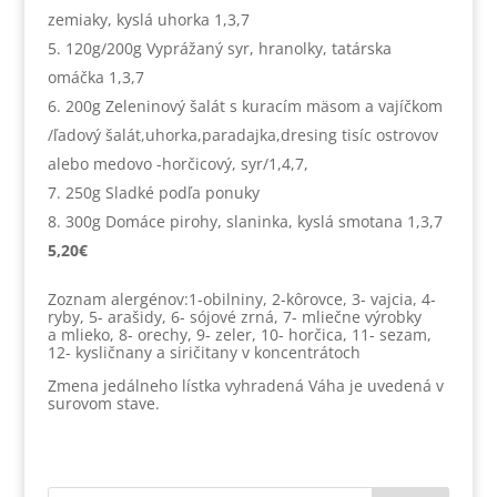
zemiaky, kyslá uhorka 1,3,7
120g/200g Vyprážaný syr, hranolky, tatárska
omáčka 1,3,7
200g Zeleninový šalát s kuracím mäsom a vajíčkom
/ľadový šalát,uhorka,paradajka,dresing tisíc ostrovov
alebo medovo -horčicový, syr/1,4,7,
250g Sladké podľa ponuky
300g Domáce pirohy, slaninka, kyslá smotana 1,3,7
5,20€
Zoznam alergénov:1-obilniny, 2-kôrovce, 3- vajcia, 4-
ryby, 5- arašidy, 6- sójové zrná, 7- mliečne výrobky
a mlieko, 8- orechy, 9- zeler, 10- horčica, 11- sezam,
12- kysličnany a siričitany v koncentrátoch
Zmena jedálneho lístka vyhradená Váha je uvedená v
surovom stave.