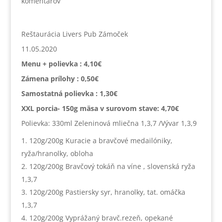
komentárov
Reštaurácia Livers Pub Zámoček
11.05.2020
Menu + polievka : 4,10€
Zámena prílohy : 0,50€
Samostatná polievka : 1,30€
XXL porcia- 150g mäsa v surovom stave: 4,70€
Polievka: 330ml Zeleninová mliečna 1,3,7 /Vývar 1,3,9
120g/200g Kuracie a bravčové medailóniky,
ryža/hranolky, obloha
120g/200g Bravčový tokáň na víne , slovenská ryža
1,3,7
120g/200g Pastiersky syr, hranolky, tat. omáčka
1,3,7
120g/200g Vyprážaný bravč.rezeň, opekané