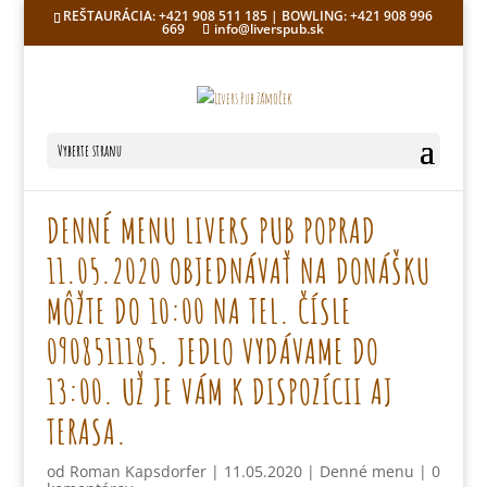
REŠTAURÁCIA: +421 908 511 185 | BOWLING: +421 908 996
669
info@liverspub.sk
Vyberte stranu
DENNÉ MENU LIVERS PUB POPRAD
11.05.2020 OBJEDNÁVAŤ NA DONÁŠKU
MÔŽTE DO 10:00 NA TEL. ČÍSLE
0908511185. JEDLO VYDÁVAME DO
13:00. UŽ JE VÁM K DISPOZÍCII AJ
TERASA.
od
Roman Kapsdorfer
|
11.05.2020
|
Denné menu
|
0