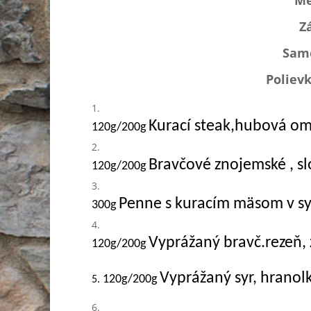
Me
Z
Samo
Poliev
Kurací steak,hubová omá
120g/200g
Bravčové znojemské , sl
120g/200g
Penne s kuracím mäsom v s
300g
Vyprážaný bravč.rezeň,
120g/200g
Vyprážaný syr, hranol
120g/200g
5.