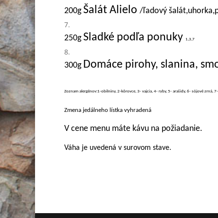
Šalát Alielo
200g
/ľadový šalát,uhorka,pa
Sladké podľa ponuky
250g
1,3,7
Domáce pirohy, slanina, sm
3
00g
Zoznam alergénov:1-obilniny, 2-kôrovce, 3- vajcia, 4- ryby, 5- arašidy, 6- sójové zrná, 7
Zmena jedálneho lístka vyhradená
V cene menu máte kávu na požiadanie.
Váha je uvedená v surovom stave.