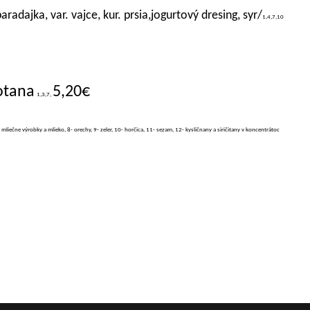
radajka, var. vajce, kur. prsia,jogurtový dresing, syr/
1,4,7,10
otana
5,20€
1,3,7,
- mliečne výrobky a mlieko, 8- orechy, 9- zeler, 10- horčica, 11- sezam, 12- kysličnany a siričitany v koncentrátoc