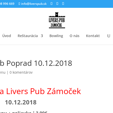
8 996 669
info@liverspub.sk
Úvod
Reštaurácia
Bowling
O nás
Kontakt
b Poprad 10.12.2018
enu
|
0 komentárov
ia Livers Pub Zámoček
10.12.2018
: