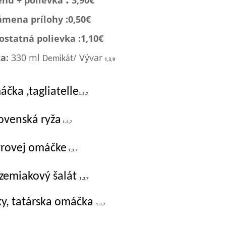
nu + polievka
3,90€
ámena prílohy :0,
50€
statná polievka :1,1
0€
ka:
330 ml
/
Vývar
Demikát
1,3,9
čka ,tagliatelle
1,3,7
ovenská ryža
1,3,7
yrovej omáčke
1,3,7
 zemiakový šalát
1,3,7
ky, tatárska omáčka
1,3,7