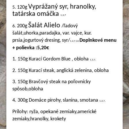
Vyprážaný syr, hranolky,
120g
5.
tatárska omáčka
1,3,7
Šalát Alielo
200g
/ľadový
6.
šalát,uhorka,paradajka, var. vajce, kur.
prsia,jogurtový dresing, syr/
Doplnkové menu
1,4,7,10
+ polievka :5,20€
1. 150g Kurací Gordom Blue , obloha
1,3,7,
2. 150g Kurací steak, anglická zelenina, obloha
3. 150g Bravčový steak na poľovnícky
spôsob,obloha
4. 300g Domáce pirohy, slanina, smotana
1,3,7,
Prílohy: ryža, opekané zemiaky,americké
zemiaky,hranolky, krokety