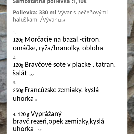
Samostatná polievka :1,1
0€
Polievka: 330 ml
Vývar s pečeňovými
haluškami
Vývar
/
1,3,,9
Morčacie na bazal.-citron.
120g
omáčke, ryža/hranolky, obloha
Bravčové sote v placke , tatran.
120g
šalát
1,3,7
Francúzske zemiaky, kyslá
250g
uhorka
3
Vyprážaný
120 g
4.
bravč.rezeň,opek.zemiaky,kyslá
uhorka
1 ,3,7