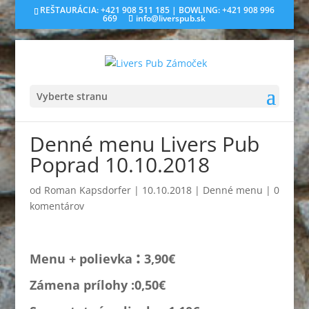
REŠTAURÁCIA: +421 908 511 185 | BOWLING: +421 908 996
669
info@liverspub.sk
Vyberte stranu
Denné menu Livers Pub
Poprad 10.10.2018
od
Roman Kapsdorfer
|
10.10.2018
|
Denné menu
|
0
komentárov
:
Menu + polievka
3,90€
Zámena prílohy :0,
50€