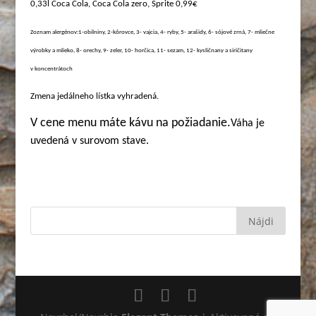
0,33l Coca Cola, Coca Cola zero, Sprite 0,99€
Zoznam alergénov:1-obilniny, 2-kôrovce, 3- vajcia, 4- ryby, 5- arašidy, 6- sójové zrná, 7- mliečne
výrobky a mlieko, 8- orechy, 9- zeler, 10- horčica, 11- sezam, 12- kysličnany a siričitany
v koncentrátoch
Zmena jedálneho lístka vyhradená.
V cene menu máte kávu na požiadanie.
Váha je
uvedená v surovom stave.