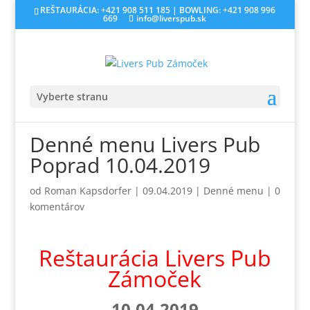
REŠTAURÁCIA: +421 908 511 185 | BOWLING: +421 908 996
669
info@liverspub.sk
Vyberte stranu
Denné menu Livers Pub
Poprad 10.04.2019
od
Roman Kapsdorfer
|
09.04.2019
|
Denné menu
|
0
komentárov
Reštaurácia Livers Pub
Zámoček
10.04.2019