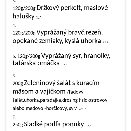
Držkový perkelt, maslové
120g/200g
halušky
1,7
Vyprážaný bravč.rezeň,
120g/200g
opekané zemiaky, kyslá uhorka
1,3,7
Vyprážaný syr, hranolky,
120g/200g
5.
tatárska omáčka
1,3,7
Zeleninový šalát s kuracím
200g
mäsom a vajíčkom
/ľadový
šalát,uhorka,paradajka,dresing tisíc ostrovov
alebo medovo -horčicový, syr/
1,4,7,10
Sladké podľa ponuky
250g
1,3,7