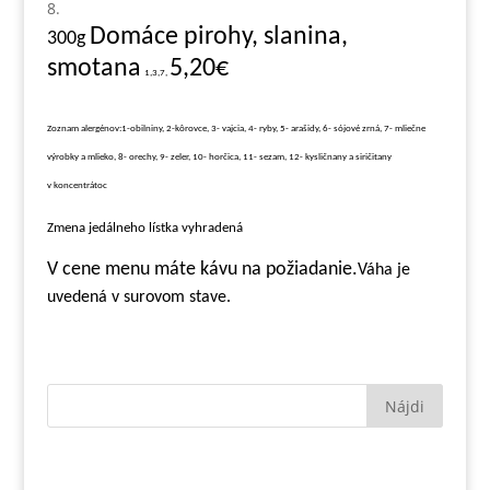
Domáce pirohy, slanina,
3
00g
smotana
5,20€
1,3,7,
Zoznam alergénov:1-obilniny, 2-kôrovce, 3- vajcia, 4- ryby, 5- arašidy, 6- sójové zrná, 7- mliečne
výrobky a mlieko, 8- orechy, 9- zeler, 10- horčica, 11- sezam, 12- kysličnany a siričitany
v koncentrátoc
Zmena jedálneho lístka vyhradená
V cene menu máte kávu na požiadanie.
Váha je
uvedená v surovom stave.