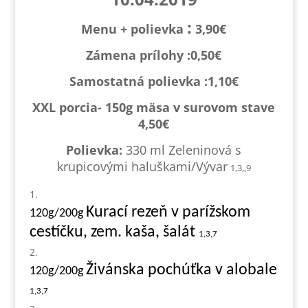
:
Menu + polievka
3,90€
Zámena prílohy :0,
50€
Samostatná polievka :1,1
0€
XXL porcia- 150g mäsa v surovom stave
4,50€
Polievka:
330 ml Zeleninová s
krupicovými haluškami/Vývar
1,3,,9
Kurací rezeň v parížskom
120g/200g
cestíčku, zem. kaša, šalát
1,3,7
Živánska pochúťka v alobale
120g/200g
1,3,7