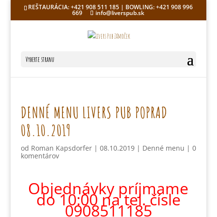
REŠTAURÁCIA: +421 908 511 185 | BOWLING: +421 908 996
669
info@liverspub.sk
Vyberte stranu
DENNÉ MENU LIVERS PUB POPRAD
08.10.2019
od
Roman Kapsdorfer
|
08.10.2019
|
Denné menu
|
0
komentárov
Objednávky príjmame
do 10:00 na tel. čísle
0908511185