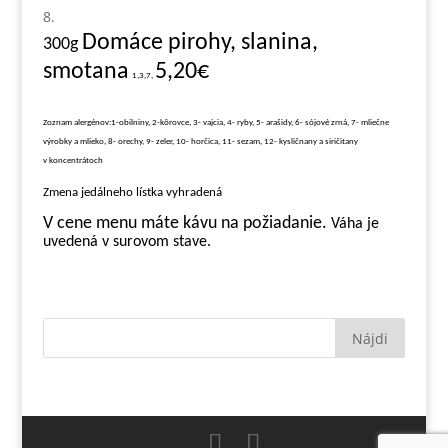
Domáce pirohy, slanina,
3
00g
smotana
5,20€
1,3,7,
Zoznam alergénov:1-obilniny, 2-kôrovce, 3- vajcia, 4- ryby, 5- arašidy, 6- sójové zrná, 7- mliečne
výrobky a mlieko, 8- orechy, 9- zeler, 10- horčica, 11- sezam, 12- kysličnany a siričitany
v koncentrátoch
Zmena jedálneho lístka vyhradená
V cene menu máte kávu na požiadanie.
Váha je
uvedená v surovom stave.