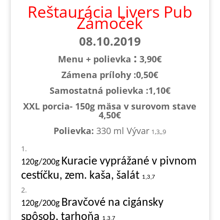
Reštaurácia Livers Pub
Zámoček
08.10.2019
:
Menu + polievka
3,90€
Zámena prílohy :0,
50€
Samostatná polievka :1,1
0€
XXL porcia- 150g mäsa v surovom stave
4,50€
Polievka:
330 ml Vývar
1,3,,9
Kuracie vyprážané v pivnom
120g/200g
cestíčku, zem. kaša, šalát
1,3,7
Bravčové na cigánsky
120g/200g
spôsob, tarhoňa
1,3,7