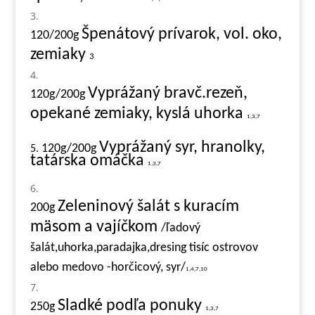
Špenátový prívarok, vol. oko,
120/200g
zemiaky
3
Vyprážaný bravč.rezeň,
120g/200g
opekané zemiaky, kyslá uhorka
1,3,7
Vyprážaný syr, hranolky,
120g/200g
5.
tatárska omáčka
1,3,7
Zeleninový šalát s kuracím
200g
mäsom a vajíčkom
/ľadový
šalát,uhorka,paradajka,dresing tisíc ostrovov
alebo medovo -horčicový, syr/
1,4,7,10
Sladké podľa ponuky
250g
1,3,7