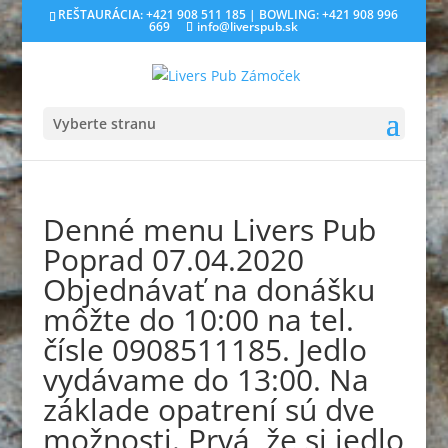
REŠTAURÁCIA: +421 908 511 185 | BOWLING: +421 908 996
669
info@liverspub.sk
Vyberte stranu
Denné menu Livers Pub
Poprad 07.04.2020
Objednávať na donášku
môžte do 10:00 na tel.
čísle 0908511185. Jedlo
vydávame do 13:00. Na
základe opatrení sú dve
možnosti. Prvá, že si jedlo