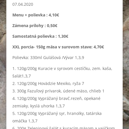
07.04.2020
Menu + polievka : 4,10€
Zámena prílohy : 0,50€
Samostatná polievka : 1,30€
XXL porcia- 150g mäsa v surovom stave: 4,70€
Polievka: 330ml Gulášová /Vývar 1,3,9
120g/200g Kuracie v syrovom cestíčku, zem. kaša,
šalát1,3,7
120g/200g Hovädzie Mexiko, ryža 7
300g Fazuľový prívarok, údené mäso, chlieb 1
120g/200g Vyprážaný bravč.rezeň, opekané
zemiaky, kyslá uhorka 1,3,7
120g/200g Vyprážaný syr, hranolky, tatárska
omáčka 1,3,7
200g Zeleninový šalát s kuracím mäsom a vajíčkom