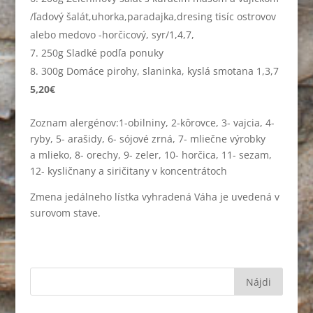
/ľadový šalát,uhorka,paradajka,dresing tisíc ostrovov
alebo medovo -horčicový, syr/1,4,7,
250g Sladké podľa ponuky
300g Domáce pirohy, slaninka, kyslá smotana 1,3,7
5,20€
Zoznam alergénov:1-obilniny, 2-kôrovce, 3- vajcia, 4-
ryby, 5- arašidy, 6- sójové zrná, 7- mliečne výrobky
a mlieko, 8- orechy, 9- zeler, 10- horčica, 11- sezam,
12- kysličnany a siričitany v koncentrátoch
Zmena jedálneho lístka vyhradená Váha je uvedená v
surovom stave.