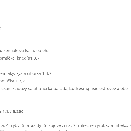
€
u, zemiaková kaša, obloha
omáčke, knedľa1,3,7
emiaky, kyslá uhorka 1,3,7
 omáčka 1,3,7
íčkom /ľadový šalát,uhorka,paradajka,dresing tisíc ostrovov alebo
a 1,3,7
5,20€
a, 4- ryby, 5- arašidy, 6- sójové zrná, 7- mliečne výrobky a mlieko, 