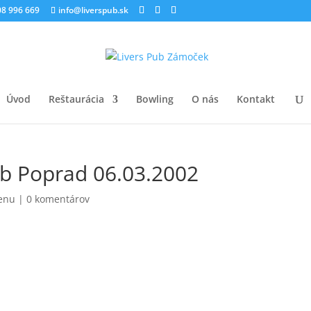
8 996 669
info@liverspub.sk
Úvod
Reštaurácia
Bowling
O nás
Kontakt
b Poprad 06.03.2002
enu
|
0 komentárov