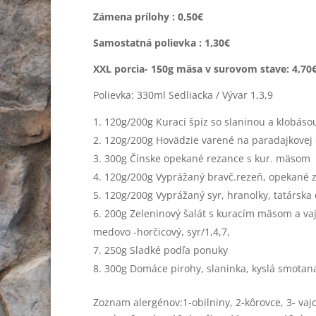
Zámena prílohy : 0,
50€
Samostatná polievka : 1,30
€
XXL porcia- 150g mäsa v surovom stave: 4,70
Polievka: 330ml Sedliacka / Vývar 1,3,9
120g/200g Kurací špíz so slaninou a klobáso
120g/200g Hovädzie varené na paradajkovej 
300g Čínske opekané rezance s kur. mäsom
120g/200g Vyprážaný bravč.rezeň, opekané z
120g/200g Vyprážaný syr, hranolky, tatárska
200g Zeleninový šalát s kuracím mäsom a vaj
medovo -horčicový, syr/1,4,7,
250g Sladké podľa ponuky
300g Domáce pirohy, slaninka, kyslá smotan
Zoznam alergénov:1-obilniny, 2-kôrovce, 3- vajci