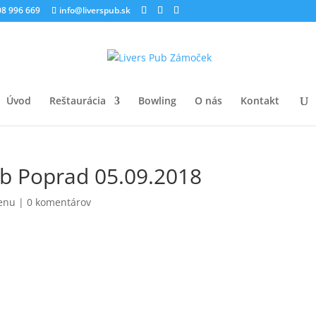
8 996 669
info@liverspub.sk
Úvod
Reštaurácia
Bowling
O nás
Kontakt
b Poprad 05.09.2018
enu
|
0 komentárov