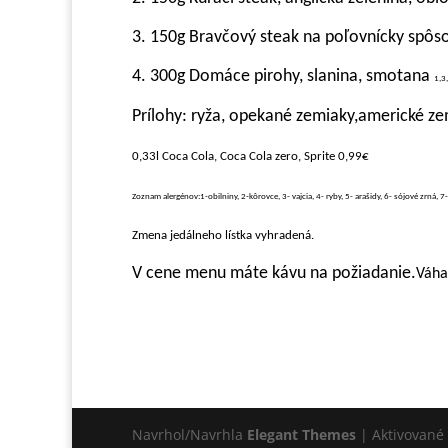
3. 150g Bravčový steak na poľovnícky spôs
4. 300g Domáce pirohy, slanina, smotana
1,3,
Prílohy: ryža, opekané zemiaky,americké ze
0,33l Coca Cola, Coca Cola zero, Sprite 0,99€
Zoznam alergénov:1-obilniny, 2-kôrovce, 3- vajcia, 4- ryby, 5- arašidy, 6- sójové zrná, 7
Zmena jedálneho lístka vyhradená.
V cene menu máte kávu na požiadanie.
Váha
Navrhol/Navrhla
Elegant Themes
| Aktivované