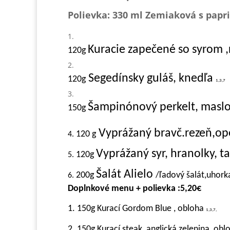
Polievka: 330 ml
Zemiaková s papr
Kuracie zapečené so syrom ,
120g
Segedínsky guláš, knedľa
120g
1,3,7
Šampinónový perkelt, masl
150g
Vyprážaný bravč.rezeň,op
120 g
4.
Vyprážaný syr, hranolky, 
120g
5.
Šalát Alielo
200g
/ľadový šalát,uhorka
6.
Doplnkové menu + polievka :5,20€
1. 150g Kurací Gordom Blue , obloha
1,3,7,
2. 150g Kurací steak, anglická zelenina, obl