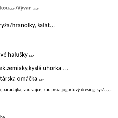
ikou
/Vývar
1,3,9
1,3,,9
ryža/hranolky, šalát
1,3,7
ové halušky
1,3,7
ek.zemiaky,kyslá uhorka
1 ,3,7
tatárska omáčka
1,3,7
,paradajka, var. vajce, kur. prsia,jogurtový dresing, syr/
1,4,7,10
oha