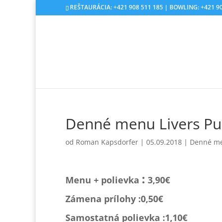
REŠTAURÁCIA: +421 908 511 185 | BOWLING: +421 90
Denné menu Livers Pu
od
Roman Kapsdorfer
|
05.09.2018
|
Denné m
:
Menu + polievka
3,90€
Zámena prílohy :0,
50€
Samostatná polievka :1,1
0€