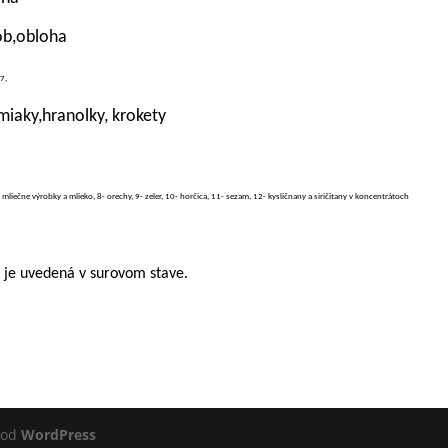
ob,obloha
7,
miaky,hranolky, krokety
- mliečne výrobky a mlieko, 8- orechy, 9- zeler, 10- horčica, 11- sezam, 12- kysličnany a siričitany v koncentrátoch
 je uvedená v surovom stave.
 od
WordPress