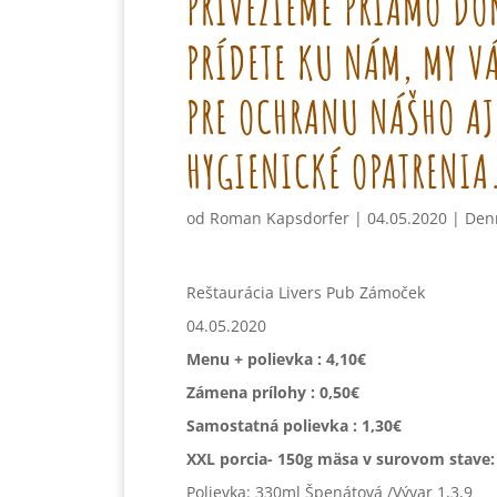
PRIVEZIEME PRIAMO DO
PRÍDETE KU NÁM, MY VÁ
PRE OCHRANU NÁŠHO AJ
HYGIENICKÉ OPATRENIA
od
Roman Kapsdorfer
|
04.05.2020
|
Den
Reštaurácia Livers Pub Zámoček
04.05.2020
Menu + polievka : 4,10€
Zámena prílohy : 0,50€
Samostatná polievka : 1,30€
XXL porcia- 150g mäsa v surovom stave:
Polievka: 330ml Špenátová /Vývar 1,3,9