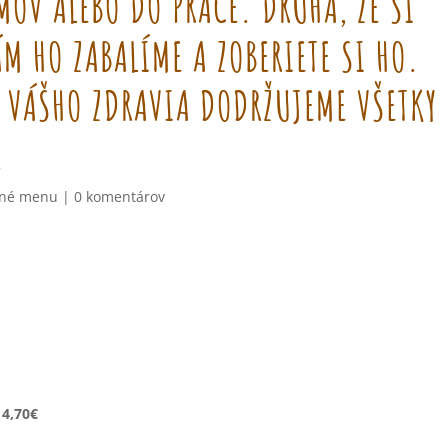
MOV ALEBO DO PRÁCE. DRUHÁ, ŽE SI
M HO ZABALÍME A ZOBERIETE SI HO.
 VÁŠHO ZDRAVIA DODRŽUJEME VŠETKY
.
né menu
|
0 komentárov
 4,70€