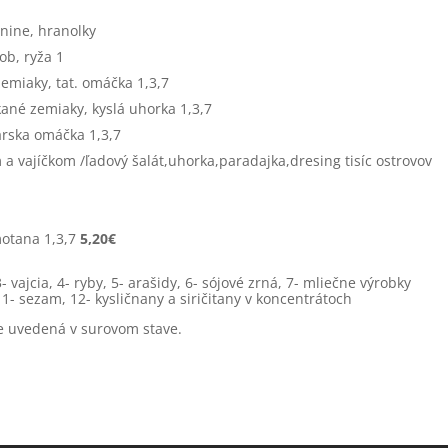
nine, hranolky
b, ryža 1
emiaky, tat. omáčka 1,3,7
ané zemiaky, kyslá uhorka 1,3,7
árska omáčka 1,3,7
a vajíčkom /ľadový šalát,uhorka,paradajka,dresing tisíc ostrovov
motana 1,3,7
5,20€
 vajcia, 4- ryby, 5- arašidy, 6- sójové zrná, 7- mliečne výrobky
 11- sezam, 12- kysličnany a siričitany v koncentrátoch
e uvedená v surovom stave.