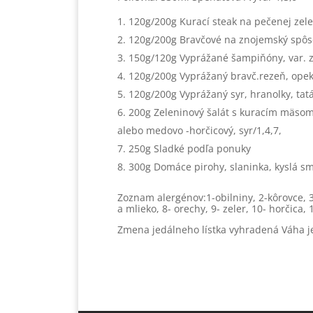
120g/200g Kurací steak na pečenej zele
120g/200g Bravčové na znojemský spôso
150g/120g Vyprážané šampiňóny, var. z
120g/200g Vyprážaný bravč.rezeň, opek
120g/200g Vyprážaný syr, hranolky, tat
200g Zeleninový šalát s kuracím mäsom 
alebo medovo -horčicový, syr/1,4,7,
250g Sladké podľa ponuky
300g Domáce pirohy, slaninka, kyslá s
Zoznam alergénov:1-obilniny, 2-kôrovce, 3-
a mlieko, 8- orechy, 9- zeler, 10- horčica,
Zmena jedálneho lístka vyhradená Váha j