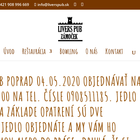
421 908 996 669
info@liverspub.sk
Úvod
Reštaurácia
Bowling
O nás
Kontakt
B POPRAD 04.05.2020 OBJEDNÁVAŤ N
0 NA TEL. ČÍSLE 0908511185. JEDLO
A ZÁKLADE OPATRENÍ SÚ DVE
 JEDLO OBJEDNÁTE A MY VÁM HO