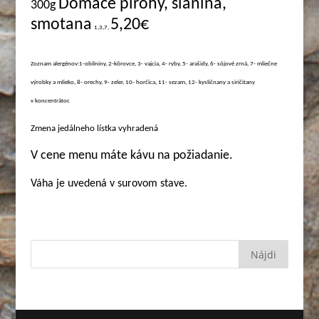
Domáce pirohy, slanina,
3
00g
smotana
5,20€
1,3,7,
Zoznam alergénov:1-obilniny, 2-kôrovce, 3- vajcia, 4- ryby, 5- arašidy, 6- sójové zrná, 7- mliečne
výrobky a mlieko, 8- orechy, 9- zeler, 10- horčica, 11- sezam, 12- kysličnany a siričitany
v koncentrátoc
Zmena jedálneho lístka vyhradená
V cene menu máte kávu na požiadanie.
Váha je uvedená v surovom stave.