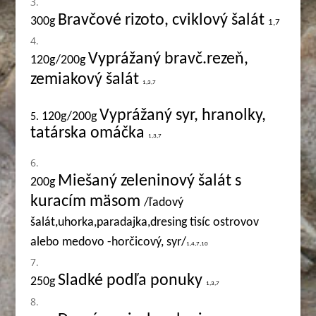
Bravčové rizoto, cviklový šalát
300g
1,7
Vyprážaný bravč.rezeň,
120g/200g
zemiakový šalát
1,3,7
Vyprážaný syr, hranolky,
120g/200g
5.
tatárska omáčka
1,3,7
Miešaný zeleninový šalát s
200g
kuracím mäsom
/ľadový
šalát,uhorka,paradajka,dresing tisíc ostrovov
alebo medovo -horčicový, syr/
1,4,7,10
Sladké podľa ponuky
250g
1,3,7