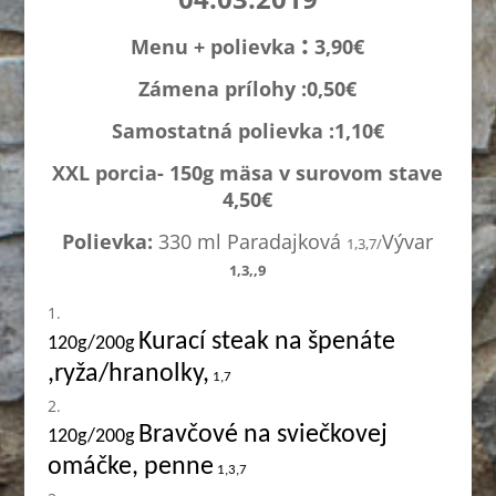
:
Menu + polievka
3,90€
Zámena prílohy :0,
50€
Samostatná polievka :1,1
0€
XXL porcia- 150g mäsa v surovom stave
4,50€
Polievka:
330 ml Paradajková
Vývar
1,3,7/
1,3,,9
Kurací steak na špenáte
120g/200g
,ryža/hranolky,
1,7
Bravčové na sviečkovej
120g/200g
omáčke, penne
1,3,7