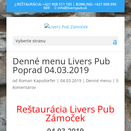
REŠTAURÁCIA: +421 908 511 185 | BOWLING: +421 908 996
669
info@liverspub.sk
Vyberte stranu
Denné menu Livers Pub
Poprad 04.03.2019
od
Roman Kapsdorfer
|
04.03.2019
|
Denné menu
|
0
komentárov
Reštaurácia Livers Pub
Zámoček
04.03.2019