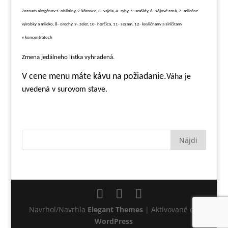
Zoznam alergénov:1-obilniny, 2-kôrovce, 3- vajcia, 4- ryby, 5- arašidy, 6- sójové zrná, 7- mliečne
výrobky a mlieko, 8- orechy, 9- zeler, 10- horčica, 11- sezam, 12- kysličnany a siričitany
v koncentrátoch
Zmena jedálneho lístka vyhradená.
V cene menu máte kávu na požiadanie.
Váha je
uvedená v surovom stave.
Navrhol/Navrhla
Elegant Themes
| Aktivované od
WordPress