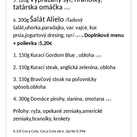
Vyprážaný syr, hranolky,
120g
5.
tatárska omáčka
1,3,7
Šalát Alielo
200g
/ľadový
6.
šalát,uhorka,paradajka, var. vajce, kur.
prsia,jogurtový dresing, syr/
Doplnkové menu
1,4,7,10
+ polievka :5,20€
1. 150g Kurací Gordom Blue , obloha
1,3,7,
2. 150g Kurací steak, anglická zelenina, obloha
3. 150g Bravčový steak na poľovnícky
spôsob,obloha
4. 300g Domáce pirohy, slanina, smotana
1,3,7,
Prílohy: ryža, opekané zemiaky,americké
zemiaky,hranolky, krokety
0,33l Coca Cola, Coca Cola zero, Sprite 0,99€