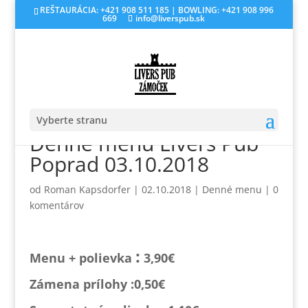
REŠTAURÁCIA: +421 908 511 185 | BOWLING: +421 908 996
669
info@liverspub.sk
Vyberte stranu
Denné menu Livers Pub
Poprad 03.10.2018
od
Roman Kapsdorfer
|
02.10.2018
|
Denné menu
|
0
komentárov
:
Menu + polievka
3,90€
Zámena prílohy :0,
50€