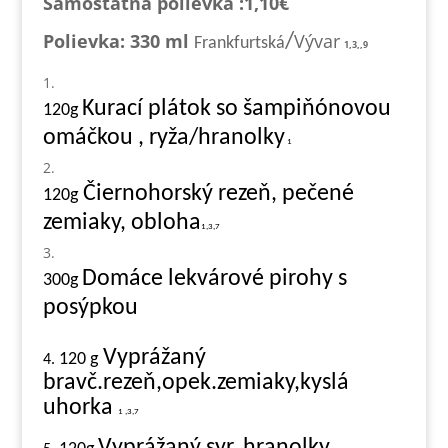
Samostatná polievka :1,1
0€
Polievka: 330 ml
Vývar
/
Frankfurtská
1,3,,9
Kurací plátok so šampiňónovou
120g
omáčkou , ryža/hranolky
1
Čiernohorský rezeň, pečené
120g
zemiaky, obloha
1,3,7
Domáce lekvárové pirohy s
300g
posýpkou
Vyprážaný
120 g
4.
bravč.rezeň,opek.zemiaky,kyslá
uhorka
1 ,3,7