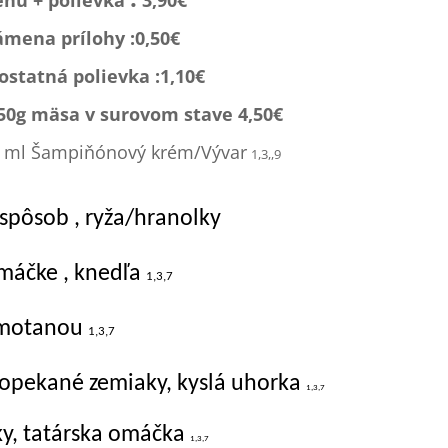
nu + polievka
3,90€
ámena prílohy :0,
50€
statná polievka :1,1
0€
150g mäsa v surovom stave 4,50€
 ml Šampiňónový krém/Vývar
1,3,,9
 spôsob , ryža/hranolky
máčke , knedľa
1,3,7
 smotanou
1,3,7
 opekané zemiaky, kyslá uhorka
1,3,7
ky, tatárska omáčka
1,3,7