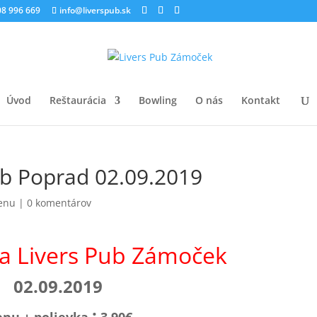
8 996 669
info@liverspub.sk
Úvod
Reštaurácia
Bowling
O nás
Kontakt
b Poprad 02.09.2019
enu
|
0 komentárov
ia Livers Pub Zámoček
02.09.2019
: