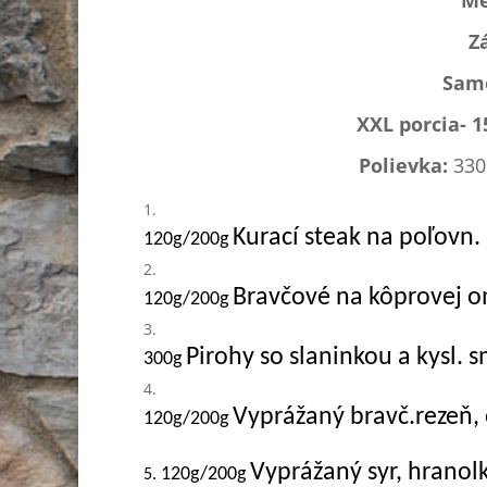
Me
Z
Samo
XXL porcia- 
Polievka:
330
Kurací steak na poľovn.
120g/200g
Bravčové na kôprovej o
120g/200g
Pirohy so slaninkou a kysl.
300g
Vyprážaný bravč.rezeň,
120g/200g
Vyprážaný syr, hranol
120g/200g
5.