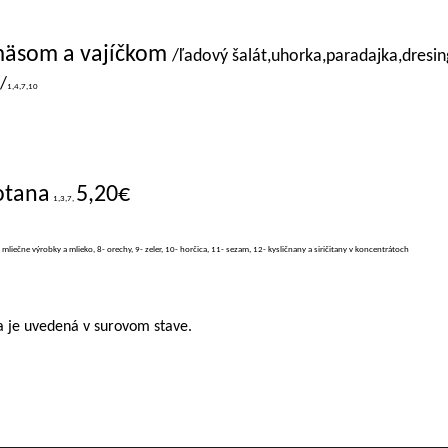
 mäsom a vajíčkom
/ľadový šalát,uhorka,paradajka,dresin
/
1,4,7,10
otana
5,20€
1,3,7,
- mliečne výrobky a mlieko, 8- orechy, 9- zeler, 10- horčica, 11- sezam, 12- kysličnany a siričitany v koncentrátoch
 je uvedená v surovom stave.