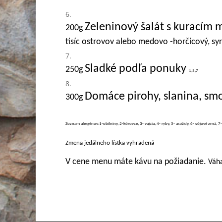
Zeleninový šalát s kuracím
200g
tisíc ostrovov alebo medovo -horčicový, syr
Sladké podľa ponuky
250g
1,3,7
Domáce pirohy, slanina, sm
3
00g
Zoznam alergénov:1-obilniny, 2-kôrovce, 3- vajcia, 4- ryby, 5- arašidy, 6- sójové zrná, 7
Zmena jedálneho lístka vyhradená
V cene menu máte kávu na požiadanie.
Váha