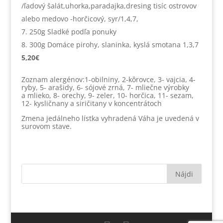
/ľadový šalát,uhorka,paradajka,dresing tisíc ostrovov
alebo medovo -horčicový, syr/1,4,7,
250g Sladké podľa ponuky
300g Domáce pirohy, slaninka, kyslá smotana 1,3,7
5,20€
Zoznam alergénov:1-obilniny, 2-kôrovce, 3- vajcia, 4-
ryby, 5- arašidy, 6- sójové zrná, 7- mliečne výrobky
a mlieko, 8- orechy, 9- zeler, 10- horčica, 11- sezam,
12- kysličnany a siričitany v koncentrátoch
Zmena jedálneho lístka vyhradená Váha je uvedená v
surovom stave.