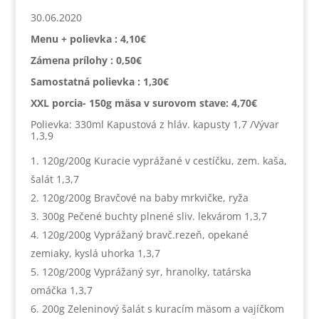
30.06.2020
Menu + polievka : 4,10€
Zámena prílohy : 0,50€
Samostatná polievka : 1,30€
XXL porcia- 150g mäsa v surovom stave: 4,70€
Polievka: 330ml Kapustová z hláv. kapusty 1,7 /Vývar
1,3,9
120g/200g Kuracie vyprážané v cestíčku, zem. kaša,
šalát 1,3,7
120g/200g Bravčové na baby mrkvičke, ryža
300g Pečené buchty plnené sliv. lekvárom 1,3,7
120g/200g Vyprážaný bravč.rezeň, opekané
zemiaky, kyslá uhorka 1,3,7
120g/200g Vyprážaný syr, hranolky, tatárska
omáčka 1,3,7
200g Zeleninový šalát s kuracím mäsom a vajíčkom