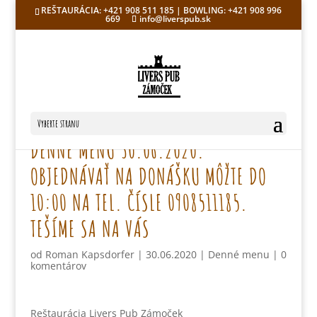
REŠTAURÁCIA: +421 908 511 185 | BOWLING: +421 908 996
669
info@liverspub.sk
Vyberte stranu
DENNÉ MENU 30.06.2020.
OBJEDNÁVAŤ NA DONÁŠKU MÔŽTE DO
10:00 NA TEL. ČÍSLE 0908511185.
TEŠÍME SA NA VÁS
od
Roman Kapsdorfer
|
30.06.2020
|
Denné menu
|
0
komentárov
Reštaurácia Livers Pub Zámoček