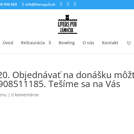
8 996 669
info@liverspub.sk
Úvod
Reštaurácia
Bowling
O nás
Kontakt
0. Objednávať na donášku môž
 0908511185. Tešíme sa na Vás
enu
|
0 komentárov