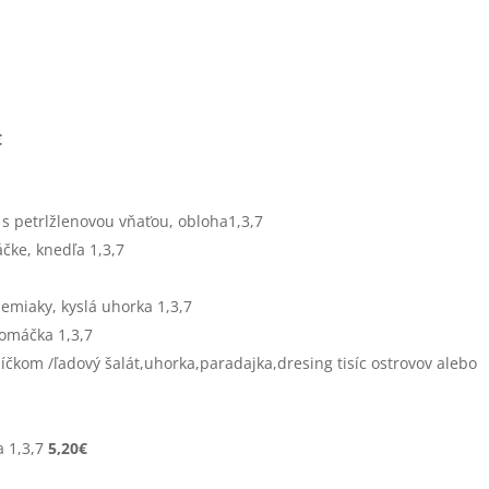
€
s petrlžlenovou vňaťou, obloha1,3,7
ke, knedľa 1,3,7
emiaky, kyslá uhorka 1,3,7
 omáčka 1,3,7
íčkom /ľadový šalát,uhorka,paradajka,dresing tisíc ostrovov alebo
a 1,3,7
5,20€