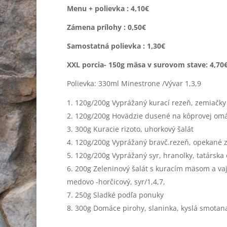
Menu + polievka : 4,10€
Zámena prílohy : 0,50€
Samostatná polievka : 1,30€
XXL porcia- 150g mäsa v surovom stave: 4,70
Polievka: 330ml Minestrone /Vývar 1,3,9
120g/200g Vyprážaný kurací rezeň, zemiačky 
120g/200g Hovädzie dusené na kôprovej omáč
300g Kuracie rizoto, uhorkový šalát
120g/200g Vyprážaný bravč.rezeň, opekané z
120g/200g Vyprážaný syr, hranolky, tatárska
200g Zeleninový šalát s kuracím mäsom a vaj
medovo -horčicový, syr/1,4,7,
250g Sladké podľa ponuky
300g Domáce pirohy, slaninka, kyslá smotan