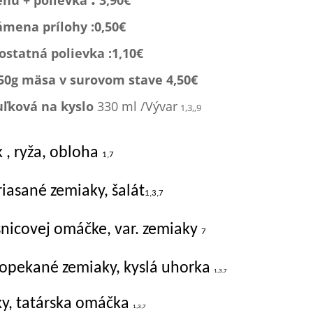
nu + polievka
3,90€
ámena prílohy :0,
50€
statná polievka :1,1
0€
150g mäsa v surovom stave 4,50€
uľková na kyslo
330 ml /Vývar
1,3,,9
 , ryža, obloha
1,7
riasané zemiaky, šalát
1,3,7
snicovej omáčke, var. zemiaky
7
 opekané zemiaky, kyslá uhorka
1,3,7
ky, tatárska omáčka
1,3,7