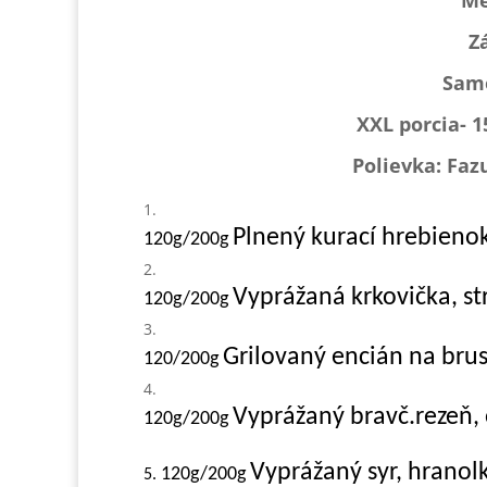
Me
Z
Samo
XXL porcia- 
Polievka: Faz
Plnený kurací hrebienok
120g/200g
Vyprážaná krkovička, st
120g/200g
Grilovaný encián na bru
120/200g
Vyprážaný bravč.rezeň,
120g/200g
Vyprážaný syr, hranol
120g/200g
5.