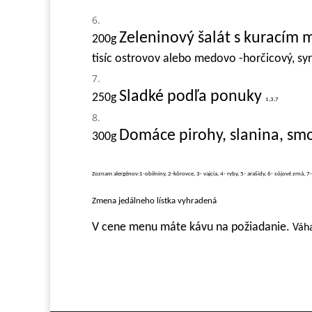
Zeleninový šalát s kuracím
200g
tisíc ostrovov alebo medovo -horčicový, syr
Sladké podľa ponuky
250g
1,3,7
Domáce pirohy, slanina, sm
3
00g
Zoznam alergénov:1-obilniny, 2-kôrovce, 3- vajcia, 4- ryby, 5- arašidy, 6- sójové zrná, 7
Zmena jedálneho lístka vyhradená
V cene menu máte kávu na požiadanie.
Váha