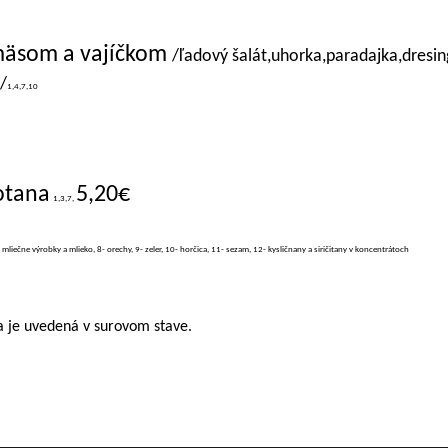
 mäsom a vajíčkom
/ľadový šalát,uhorka,paradajka,dresin
/
1,4,7,10
otana
5,20€
1,3,7,
- mliečne výrobky a mlieko, 8- orechy, 9- zeler, 10- horčica, 11- sezam, 12- kysličnany a siričitany v koncentrátoch
 je uvedená v surovom stave.