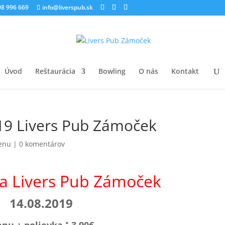
8 996 669
info@liverspub.sk
Úvod
Reštaurácia
Bowling
O nás
Kontakt
9 Livers Pub Zámoček
enu
|
0 komentárov
ia Livers Pub Zámoček
14.08.2019
: