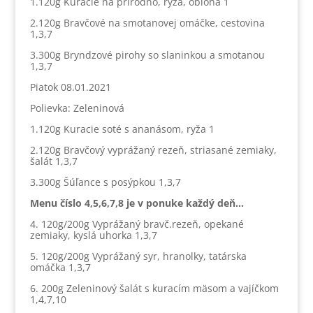
1.120g Kuracie na prírodno, ryža, obloha 1
2.120g Bravčové na smotanovej omáčke, cestovina
1,3,7
3.300g Bryndzové pirohy so slaninkou a smotanou
1,3,7
Piatok 08.01.2021
Polievka: Zeleninová
1.120g Kuracie soté s ananásom, ryža 1
2.120g Bravčový vyprážaný rezeň, striasané zemiaky,
šalát 1,3,7
3.300g Šúľance s posýpkou 1,3,7
Menu číslo 4,5,6,7,8 je v ponuke každý deň…
4. 120g/200g Vyprážaný bravč.rezeň, opekané
zemiaky, kyslá uhorka 1,3,7
5. 120g/200g Vyprážaný syr, hranolky, tatárska
omáčka 1,3,7
6. 200g Zeleninový šalát s kuracím mäsom a vajíčkom
1,4,7,10