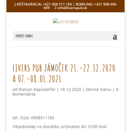
REŠTAURÁCIA: +421 908 511 185 | BOWLING: +421 908 996
669
info@liverspub.sk
Vyberte stranu
LIVERS PUB ZÁMOČEK 21.-22.12.2020
A 07.-08.01.2021
od
Roman Kapsdorfer
|
18.12.2020
|
Denné menu
|
0
komentárov
tel. číslo: 0908511185
Objednávky na donášku príjmame do 10:00 hod.