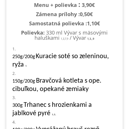
:
Menu + polievka
3,90€
Zámena prílohy :0,
50€
Samostatná polievka :1,1
0€
Polievka:
330 ml
Vývar s mäsovými
haluškami
/
Vývar
1,3,7,9
1,3,,9
Kuracie soté so zeleninou,
250g/200g
ryža
1
Bravčová kotleta s ope.
150g/200g
cibuľkou, opekané zemiaky
Trhanec s hrozienkami a
300g
jablkové pyré
1,3,