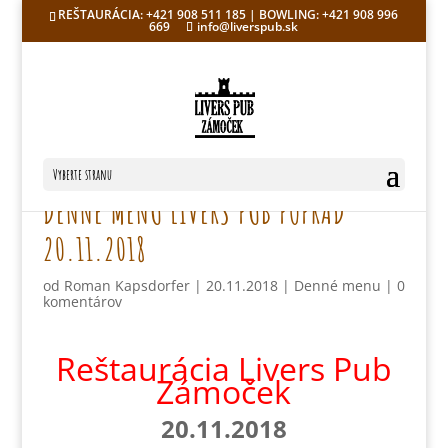
REŠTAURÁCIA: +421 908 511 185 | BOWLING: +421 908 996
669
info@liverspub.sk
Vyberte stranu
DENNÉ MENU LIVERS PUB POPRAD
20.11.2018
od
Roman Kapsdorfer
|
20.11.2018
|
Denné menu
|
0
komentárov
Reštaurácia Livers Pub
Zámoček
20.11.2018