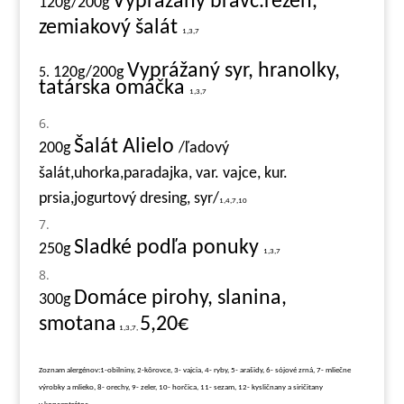
Vyprážaný bravč.rezeň,
120g/200g
zemiakový šalát
1,3,7
Vyprážaný syr, hranolky,
120g/200g
5.
tatárska omáčka
1,3,7
Šalát Alielo
200g
/ľadový
šalát,uhorka,paradajka, var. vajce, kur.
prsia,jogurtový dresing, syr/
1,4,7,10
Sladké podľa ponuky
250g
1,3,7
Domáce pirohy, slanina,
3
00g
smotana
5,20€
1,3,7,
Zoznam alergénov:1-obilniny, 2-kôrovce, 3- vajcia, 4- ryby, 5- arašidy, 6- sójové zrná, 7- mliečne
výrobky a mlieko, 8- orechy, 9- zeler, 10- horčica, 11- sezam, 12- kysličnany a siričitany